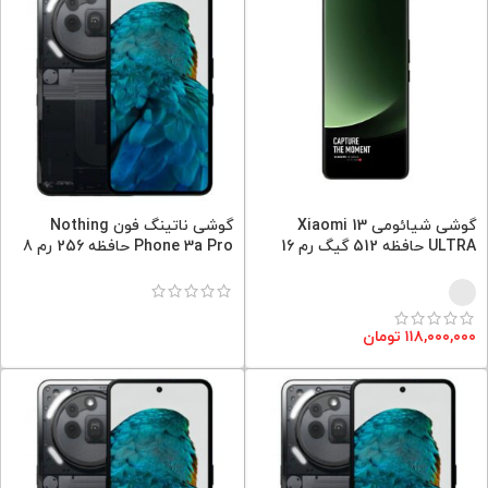
گوشی شیائومی Xiaomi 13
گوشی ناتینگ فون Nothing
ULTRA حافظه 512 گیگ رم 16
Phone 3a Pro حافظه 256 رم 8
۱۱۸,۰۰۰,۰۰۰
تومان