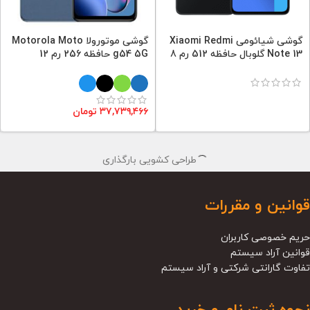
گوشی شیائومی Xiaomi Redmi
گوشی موتورولا Motorola Moto
Note 13 گلوبال حافظه 512 رم 8
g54 5G حافظه 256 رم 12
۳۷,۷۳۹,۴۶۶
تومان
طراحی کشویی بارگذاری
قوانین و مقررات
حریم خصوصی کاربران
قوانین آراد سیستم
تفاوت گارانتی شرکتی و آراد سیستم