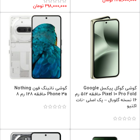
۱۷۵,۰۰۰,۰۰۰
تومان
۲۹۸,۰۰۰,۰۰۰
تومان
گوشی گوگل پیکسل Google
گوشی ناتینگ فون Nothing
Pixel 10 Pro Fold حافظه 512 رم
Phone 3a حافظه 128 رم 8
16 نسخه گلوبال – پک اصلی -نات
اکتیو