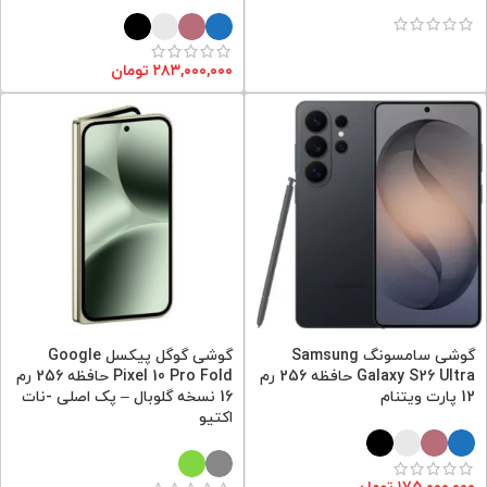
۲۸۳,۰۰۰,۰۰۰
تومان
گوشی سامسونگ Samsung
گوشی گوگل پیکسل Google
Galaxy S26 Ultra حافظه 256 رم
Pixel 10 Pro Fold حافظه 256 رم
12 پارت ویتنام
16 نسخه گلوبال – پک اصلی -نات
اکتیو