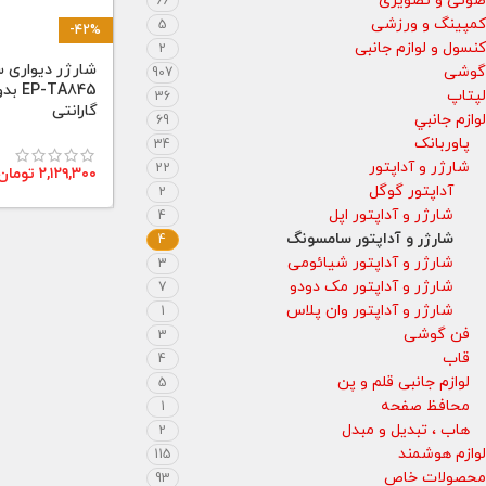
صوتی و تصویری
66
کمپینگ و ورزشی
5
-42%
کنسول و لوازم جانبی
2
گوشی
907
TA845
لپتاپ
36
گارانتی
لوازم جانبي
69
پاوربانک
34
شارژر و آداپتور
22
۲,۱۲۹,۳۰۰
تومان
آداپتور گوگل
2
شارژر و آداپتور اپل
4
شارژر و آداپتور سامسونگ
4
شارژر و آداپتور شیائومی
3
شارژر و آداپتور مک دودو
7
شارژر و آداپتور وان پلاس
1
فن گوشی
3
قاب
4
لوازم جانبی قلم و پن
5
محافظ صفحه
1
هاب ، تبدیل و مبدل
2
لوازم هوشمند
115
محصولات خاص
93