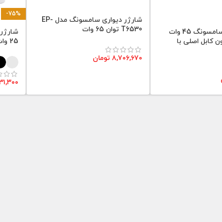
-75%
شارژر دیواری سامسونگ مدل EP-
T6530 توان 65 وات
شارژر دیواری سامسونگ 45 وات
EP- بدون کابل اصلی با
25 وات اوریجینال
۸,۷۰۶,۶۷۰
تومان
۳۱,۳۰۰