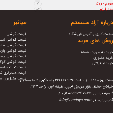
مودم - روتر
7
هندزفری
86
درباره آراد سیستم
میانبر
ساعت کاری و آدرس فروشگاه
قیمت گوشی
روش های خرید
قیمت گوشی شیا
قیمت گوشی سام
قیمت گوشی وان 
خرید به صورت اقساط
قیمت گوشی ایس
خرید حضوری
قیمت گوشی گوگ
خرید اینترنتی
قیمت تبلت سامس
قیمت هندزفری ش
قیمت هندزفری س
هفت روز هفته ، از ساعت 9:30 تا 21:00 پاسخگوی شما هستیم
خیابان حافظ، بازار موبایل ایران، طبقه اول، واحد ۳۴۲
شماره تماس :
02166347067
الی
8
آدرس ایمیل :
info@aradsys.com