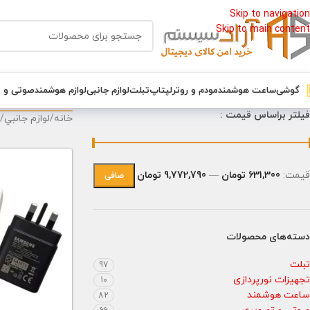
Skip to navigation
Skip to main content
گوشی
ساعت هوشمند
مودم و روتر
لپتاپ
تبلت
لوازم جانبی
لوازم هوشمند
صوتی و 
فیلتر براساس قیمت :
خانه
/
لوازم جانبي
/
قيمت:
631,300 تومان
—
9,772,790 تومان
صافی
دسته‌های محصولات
تبلت
97
تجهیزات نورپردازی
10
ساعت هوشمند
82