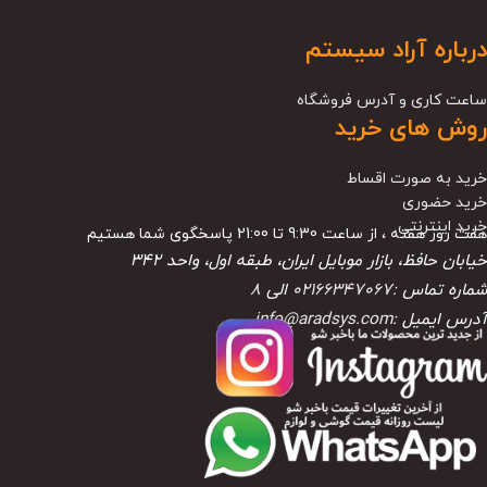
درباره آراد سیستم
ساعت کاری و آدرس فروشگاه
روش های خرید
خرید به صورت اقساط
خرید حضوری
خرید اینترنتی
هفت روز هفته ، از ساعت 9:30 تا 21:00 پاسخگوی شما هستیم
خیابان حافظ، بازار موبایل ایران، طبقه اول، واحد ۳۴۲
شماره تماس :
02166347067
الی
8
آدرس ایمیل :
info@aradsys.com