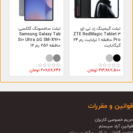
تبلت گیمینگ زد تی ای
تبلت سامسونگ گلکسی
ت
9
Samsung Galaxy Tab
ZTE RedMagic Tablet 3
Pro حافظه 1 ترابایت رم 24
S10 Ultra 5G SM-X920
b
گیگابایت
حافظه 256 رم 12
ح
۲۱۴,۹۸۷,۵۰۰
تومان
۲۰۶,۱۱۶,۷۴۶
تومان
۵
قوانین و مقررات
حریم خصوصی کاربران
قوانین آراد سیستم
تفاوت گارانتی شرکتی و آراد سیستم