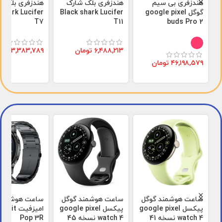
هندزفری بی سیم
هندزفری بلک شارک
هندزفری بلک ش
گوگل google pixel
Black shark Lucifer
 shark Lucifer
T7
T11
buds Pro 2
۶,۴۸۸,۲۱۳
تومان
۳,۳۸۳,۷۸۹
توم
۴۶,۱۹۸,۵۷۹
تومان
ساعت هوشمند گوگل
ساعت هوشمند گوگل
ساعت هوشمند
پیکسل google pixel
پیکسل google pixel
امیزفیت it
watch 4 نسخه 41
watch 4 نسخه 45
Pop 3R