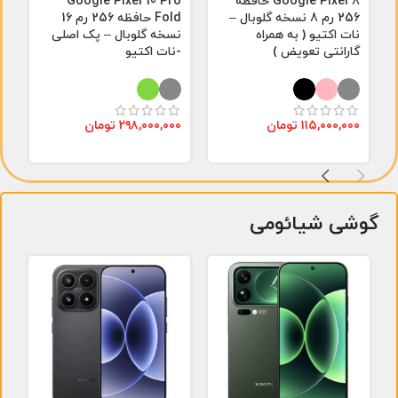
Google Pixel 8 حافظه
Google Pixel 10 Pro
L
256 رم 8 نسخه گلوبال –
Fold حافظه 256 رم 16
نات اکتیو ( به همراه
نسخه گلوبال – پک اصلی
ن
گارانتی تعویض )
-نات اکتیو
-
۱۱۵,۰۰۰,۰۰۰
تومان
۲۹۸,۰۰۰,۰۰۰
تومان
۰
گوشی شیائومی