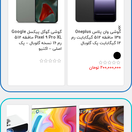
گوشی وان پلاس Oneplus
گوشی گوگل پیکسل Google
13s حافظه 512 گیگابایت رم
Pixel 9 Pro XL حافظه 512
12 گیگابایت پک گلوبال
رم 16 نسخه گلوبال – پک
اصلی – اکتیو
گل
۲۰۰,۰۰۰,۰۰۰
تومان
۰۰