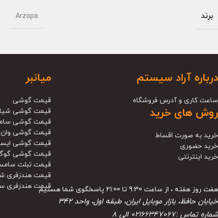
برند
Arzopa
درباره آراد سیستم
میانبر
ساعت کاری و آدرس فروشگاه
قیمت گوشی
روش های خرید
قیمت گوشی شیا
قیمت گوشی سام
قیمت گوشی وان 
خرید به صورت اقساط
قیمت گوشی ایس
خرید حضوری
قیمت گوشی گوگ
خرید اینترنتی
قیمت تبلت سامس
قیمت هندزفری ش
قیمت هندزفری س
هفت روز هفته ، از ساعت 9:30 تا 21:00 پاسخگوی شما هستیم
خیابان حافظ، بازار موبایل ایران، طبقه اول، واحد ۳۴۲
شماره تماس :
02166347067
الی
8