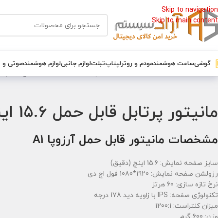
Skip to navigation
Skip to main content
گوشی
ساعت هوشمند
مودم و روتر
لپتاپ
تبلت
لوازم جانبی
لوازم هوشمند
صوتی و 
خانه
/
صوتی و تصویری
/
تلویزون
/
مانیتور پرتابل قابل حمل 15.6 اینچ آرزوپا Arzopa A1 FHD
مانیتور پرتابل قابل حمل 15.6 اینچ آرزوپا Arzopa A1 FHD
مشخصات مانیتور قابل حمل آرزوپا A1
سایز صفحه نمایش: 15.6 اینچ (دقیق)
رزولشن صفحه نمایش: 1920*1080 فول اچ دی
نرخ تازه سازی: 60 هرتز
تکنولوژی صفحه: IPS با زاویه دید 178 درجه
میزان کنتراست: 1200:1
وزن: 600 گرم