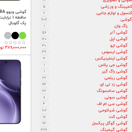
صوتی و تصویری
66
کمپینگ و ورزشی
5
گوشی
کنسول و لوازم جانبی
2
گوشی
907
پک گلوبال
راگ وان
1
گوشی آنر
56
گوشی اپل
120
گوشی اپو
30
۳۸۹,۰۰۰,۰۰۰
تو
گوشی ایسوس
49
گوشی اینفینیکس
3
گوشی جی پلاس
1
گوشی راگ گیر
1
گوشی ریلمی
22
گوشی زد تی ای
73
گوشی سامسونگ
62
گوشی سونی
8
گوشی سی ام اف
4
گوشی شیائومی
106
گوشی کت
18
گوشی گوگل پیکسل
76
گوشی گیمینگ
326