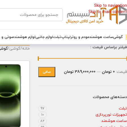
Skip to navigation
Skip to main content
گوشی
ساعت هوشمند
مودم و روتر
لپتاپ
تبلت
لوازم جانبی
لوازم هوشمند
صوتی و 
فیلتر براساس قیمت :
خانه
/
گوشی
/
گوشی
قيمت:
0 تومان
—
389,000,000 تومان
صافی
دسته‌های محصولات
تبلت
97
تجهیزات نورپردازی
10
ساعت هوشمند
82