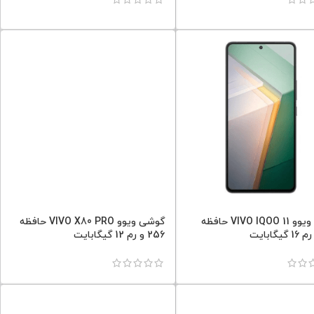
گوشی ویوو VIVO IQOO 11 حافظه
گوشی ویوو VIVO X80 PRO حافظه
256 و رم 12 گیگابایت