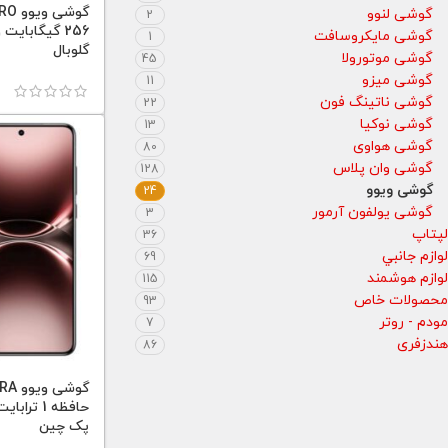
گوشی لنوو
2
گوشی مایکروسافت
1
گلوبال
گوشی موتورولا
45
گوشی میزو
11
گوشی ناتینگ فون
22
گوشی نوکیا
13
گوشی هواوی
80
گوشی وان پلاس
128
گوشی ویوو
24
گوشی یولفون آرمور
3
لپتاپ
36
لوازم جانبي
69
لوازم هوشمند
115
محصولات خاص
93
مودم - روتر
7
هندزفری
86
گوشی
پک چین