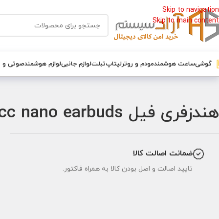
Skip to navigation
Skip to main content
گوشی
ساعت هوشمند
مودم و روتر
لپتاپ
تبلت
لوازم جانبی
لوازم هوشمند
صوتی و 
خانه
/
هندزفری
/
هندزفری فیل fill cc nano earbuds
هندزفری فیل fill cc nano earbuds
ضمانت اصالت کالا
تایید اصالت و اصل بودن کالا به همراه فاکتور.