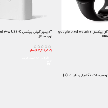
ساعت هوشمند گوگل پیکسل google pixel watch 2
آداپتور گوگل پیکسل SB-C
اوریجینال
۷,۴۱۶,۵۰۹
تومان
افزودن به سبد خرید
وضیحات تکمیلی
نظرات (0)