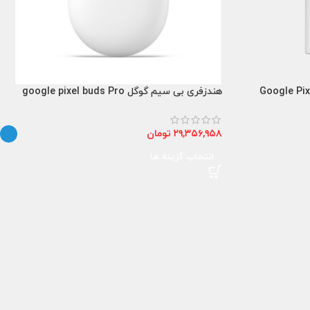
Google Pixel 30w U
هندزفری بی سیم گوگل google pixel buds Pro
۲۹,۳۵۶,۹۵۸
تومان
انتخاب گزینه ها