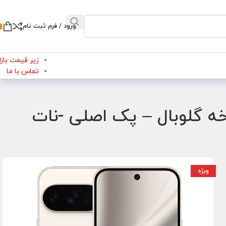
ورود / فرم ثبت نام
زیر قیمت بازار
تماس با ما
یکسل Google Pixel 10 Pro حافظه 128 رم 16 نسخه گلوبال – پک اصلی -نات
ویژه