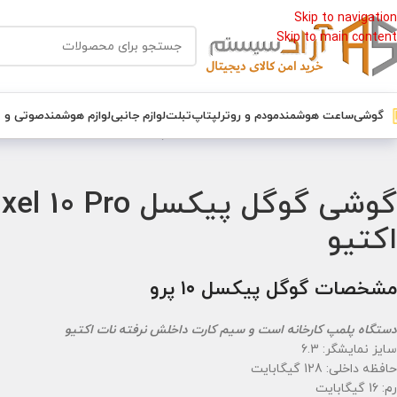
Skip to navigation
Skip to main content
گوشی
ساعت هوشمند
مودم و روتر
لپتاپ
تبلت
لوازم جانبی
لوازم هوشمند
صوتی و 
خانه
/
گوشی
/
گوشی گیمینگ
/
گوشی گوگل پیکسل Google Pixel 10 Pro حافظه 128 رم 16 نسخه گلوبال – پک اصلی -نات اکتیو
اکتیو
مشخصات گوگل پیکسل ۱۰ پرو
دستگاه پلمپ کارخانه است و سیم کارت داخلش نرفته نات اکتیو
سایز نمایشگر: 6.3
حافظه داخلی: 128 گیگابایت
رم: 16 گیگابایت