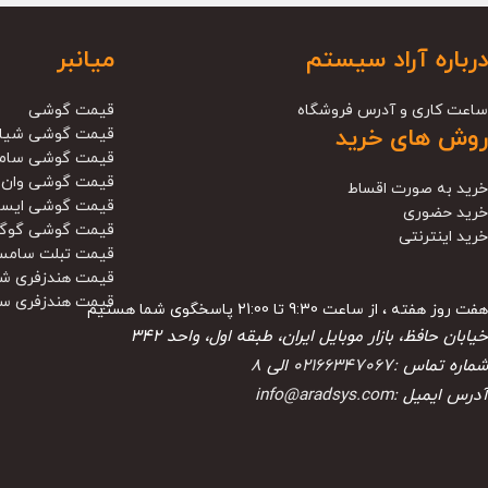
درباره آراد سیستم
میانبر
ساعت کاری و آدرس فروشگاه
قیمت گوشی
روش های خرید
قیمت گوشی شیا
قیمت گوشی سام
قیمت گوشی وان 
خرید به صورت اقساط
قیمت گوشی ایس
خرید حضوری
قیمت گوشی گوگ
خرید اینترنتی
قیمت تبلت سامس
قیمت هندزفری ش
قیمت هندزفری س
هفت روز هفته ، از ساعت 9:30 تا 21:00 پاسخگوی شما هستیم
خیابان حافظ، بازار موبایل ایران، طبقه اول، واحد ۳۴۲
شماره تماس :
02166347067
الی
8
آدرس ایمیل :
info@aradsys.com