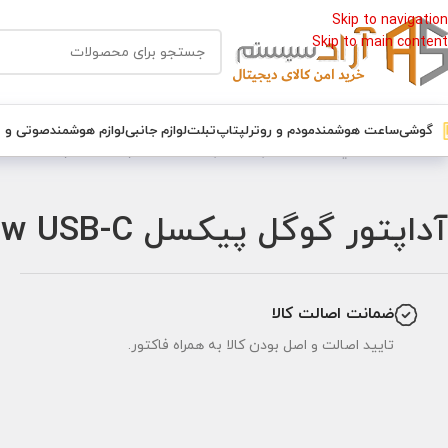
Skip to navigation
Skip to main content
گوشی
ساعت هوشمند
مودم و روتر
لپتاپ
تبلت
لوازم جانبی
لوازم هوشمند
صوتی و 
خانه
/
لوازم جانبي
/
شارژر و آداپتور
/
آداپتور گوگل
/
آداپتور گوگل پیکسل Google Pixel 30w USB-C اوریجینال
آداپتور گوگل پیکسل Google Pixel 30w USB-C اوریجینال
ضمانت اصالت کالا
تایید اصالت و اصل بودن کالا به همراه فاکتور.