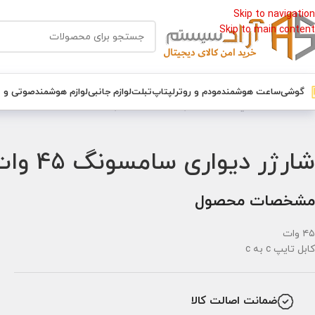
Skip to navigation
Skip to main content
گوشی
ساعت هوشمند
مودم و روتر
لپتاپ
تبلت
لوازم جانبی
لوازم هوشمند
صوتی و 
خانه
/
لوازم جانبي
/
شارژر و آداپتور
/
شارژر و آداپتور سامسونگ
/
شارژر دیواری سامسونگ 45 وات
شارژر دیواری سامسونگ 45 وات EP-TA845 به همراه کابل USB-C
مشخصات محصول
۴۵ وات
کابل تایپ c به c
ضمانت اصالت کالا