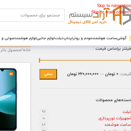
Skip to navigation
Skip to main content
گوشی
ساعت هوشمند
مودم و روتر
لپتاپ
تبلت
لوازم جانبی
لوازم هوشمند
صوتی و 
فیلتر براساس قیمت :
خانه
/
محصول باتر
قيمت:
0 تومان
—
220,000,000 تومان
صافی
دسته‌های محصولات
تبلت
97
تجهیزات نورپردازی
10
ساعت هوشمند
82