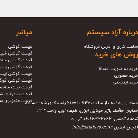
درباره آراد سیستم
میانبر
ساعت کاری و آدرس فروشگاه
قیمت گوشی
روش های خرید
قیمت گوشی شیا
قیمت گوشی سام
قیمت گوشی وان 
خرید به صورت اقساط
قیمت گوشی ایس
خرید حضوری
قیمت گوشی گوگ
خرید اینترنتی
قیمت تبلت سامس
قیمت هندزفری ش
قیمت هندزفری س
هفت روز هفته ، از ساعت 9:30 تا 21:00 پاسخگوی شما هستیم
خیابان حافظ، بازار موبایل ایران، طبقه اول، واحد ۳۴۲
شماره تماس :
02166347067
الی
8
آدرس ایمیل :
info@aradsys.com