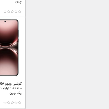
چین
گوشی
پک چین