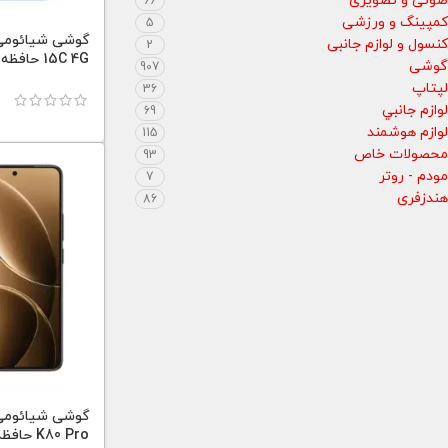
صوتی و تصویری
66
کمپینگ و ورزشی
5
کنسول و لوازم جانبی
2
15C 4G حافظه 256 رم 8 گیگابایت
گوشی
907
لپتاپ
36
لوازم جانبي
69
لوازم هوشمند
115
محصولات خاص
93
مودم - روتر
7
هندزفری
86