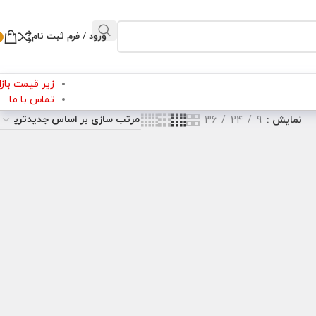
ورود / فرم ثبت نام
زیر قیمت بازار
تماس با ما
نمایش
9
24
36