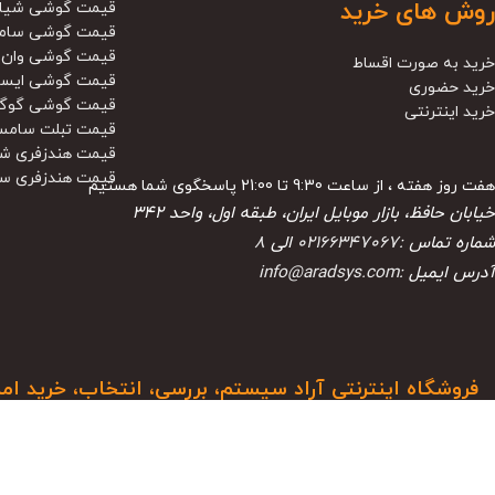
روش های خرید
قیمت گوشی شیا
قیمت گوشی سام
قیمت گوشی وان 
خرید به صورت اقساط
قیمت گوشی ایس
خرید حضوری
قیمت گوشی گوگ
خرید اینترنتی
قیمت تبلت سامس
قیمت هندزفری ش
قیمت هندزفری س
هفت روز هفته ، از ساعت 9:30 تا 21:00 پاسخگوی شما هستیم
خیابان حافظ، بازار موبایل ایران، طبقه اول، واحد ۳۴۲
شماره تماس :
02166347067
الی
8
آدرس ایمیل :
info@aradsys.com
فروشگاه اینترنتی آراد سیستم، بررسی، انتخاب، خرید ام
آرادسیستم فعالیت خود را از سال 1388 در بازار موبایل ایران آغاز کرد 
و جلب اعتماد از مشتریان خود موفق شده تا همگام با فروشگاه‌های معتبر، به یکی از شناخ