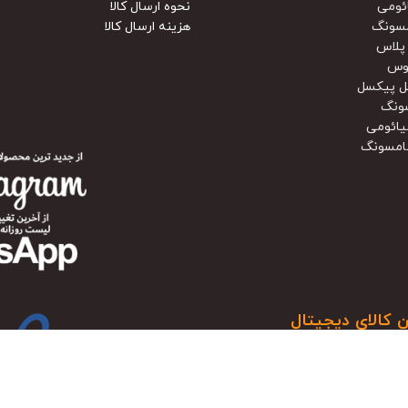
ئومی
نحوه ارسال کالا
سونگ
هزینه ارسال کالا
پلاس
وس
ل پیکسل
ونگ
یائومی
امسونگ
ن کالای دیجیتال
و در این سال ها تجربه، با پایبندی به بهترین قیمت بازار همراه با گارانتی معتبر، صداقت
ته شده ترین فروشگاه های ایران تبدیل شود. خرید امن کالا های