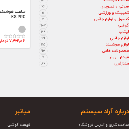
ساعت هوشمند
82
صوتی و تصویری
66
کمپینگ و ورزشی
5
KS PRO
کنسول و لوازم جانبی
2
گوشی
907
لپتاپ
36
لوازم جانبي
69
۷,۴۶۲,۸۶۱
توما
لوازم هوشمند
115
محصولات خاص
93
مودم - روتر
7
هندزفری
86
درباره آراد سیستم
میانبر
ساعت کاری و آدرس فروشگاه
قیمت گوشی