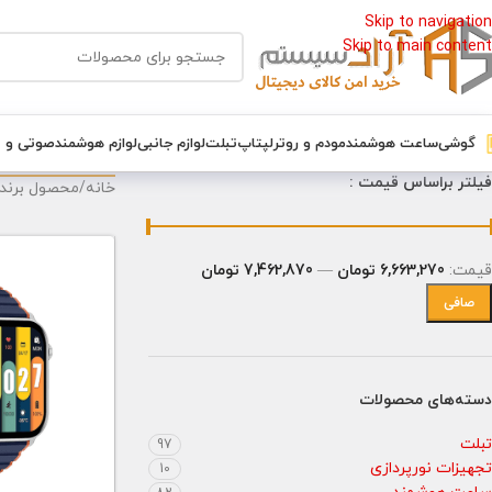
Skip to navigation
Skip to main content
گوشی
ساعت هوشمند
مودم و روتر
لپتاپ
تبلت
لوازم جانبی
لوازم هوشمند
صوتی و 
فیلتر براساس قیمت :
خانه
/
محصول برند
قيمت:
6,663,270 تومان
—
7,462,870 تومان
صافی
دسته‌های محصولات
تبلت
97
تجهیزات نورپردازی
10