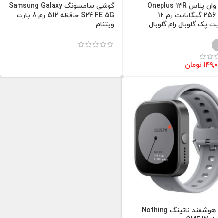
گوشی وان پلاس Oneplus 13R
گوشی سامسونگ Samsung Galaxy
حافظه 256 گیگابایت رم 12
S24 FE 5G حافظه 512 رم 8 پارت
یت پک گلوبال رام گلوبال
ویتنام
۱۴۹,
تومان
ساعت هوشمند ناتینگ Nothing