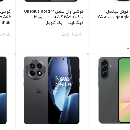
گوگل پیکسل
گوشی وان پلاس Oneplus nord 3
google pixel watch 4 نسخه 45
حافظه 256 گیگابایت و رم 16
گیگابایت – پک گلوبال
12GB پارت ویتنام
ن