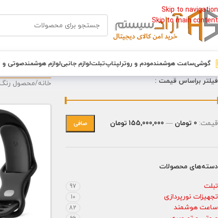
Skip to navigation
Skip to main content
گوشی
ساعت هوشمند
مودم و روتر
لپتاپ
تبلت
لوازم جانبی
لوازم هوشمند
صوتی و 
فیلتر براساس قیمت :
خانه
/
محصول رنگ
قيمت:
0 تومان
—
155,000,000 تومان
صافی
دسته‌های محصولات
تبلت
97
تجهیزات نورپردازی
10
ساعت هوشمند
82