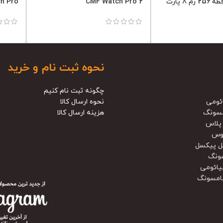
S24 FE 5G حافظه 256 رم 8 پارت
CMF Watch Pro 2
h Pro
نحوه ثبت نام و خرید
چگونه ثبت نام کنیم
ئومی
نحوه ارسال کالا
سونگ
هزینه ارسال کالا
پلاس
وس
ل پیکسل
ونگ
یائومی
امسونگ