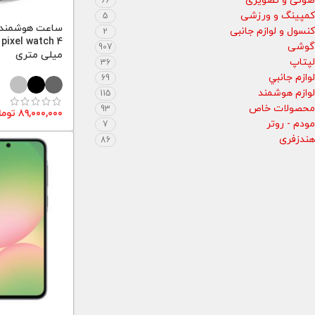
صوتی و تصویری
66
کمپینگ و ورزشی
5
ساعت هوشمند 
کنسول و لوازم جانبی
2
گوشی
907
میلی متری
لپتاپ
36
لوازم جانبي
69
لوازم هوشمند
115
محصولات خاص
93
۸۹,۰۰۰,۰۰۰
توما
مودم - روتر
7
هندزفری
86