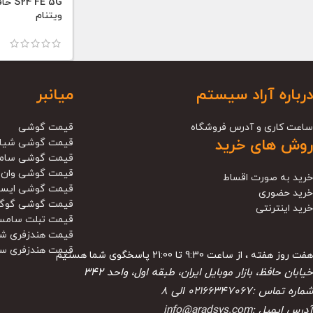
ویتنام
درباره آراد سیستم
میانبر
ساعت کاری و آدرس فروشگاه
قیمت گوشی
روش های خرید
قیمت گوشی شیا
قیمت گوشی سام
قیمت گوشی وان 
خرید به صورت اقساط
قیمت گوشی ایس
خرید حضوری
قیمت گوشی گوگ
خرید اینترنتی
قیمت تبلت سامس
قیمت هندزفری ش
قیمت هندزفری س
هفت روز هفته ، از ساعت 9:30 تا 21:00 پاسخگوی شما هستیم
خیابان حافظ، بازار موبایل ایران، طبقه اول، واحد ۳۴۲
شماره تماس :
02166347067
الی
8
آدرس ایمیل :
info@aradsys.com