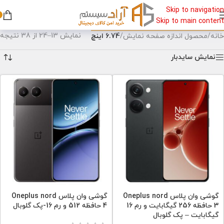
Skip to navigation
Skip to main content
نمایش 13–24 از 38 نتیجه
خانه
/
محصول اندازه صفحه نمایش
/
6.74 اینچ
نمایش سایدبار
گوشی وان پلاس Oneplus nord
گوشی وان پلاس Oneplus nord
3 حافظه 256 گیگابایت و رم 16
4 حافظه 512 و رم 16-پک گلوبال
گیگابایت – پک گلوبال