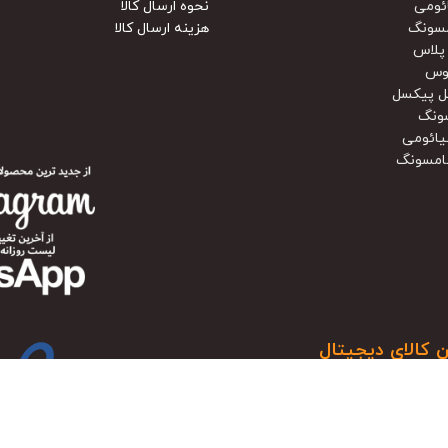
ئومی
نحوه ارسال کالا
سونگ
هزینه ارسال کالا
پلاس
وس
ل پیکسل
ونگ
یائومی
امسونگ
ن کالای دیجیتال
و در این سال ها تجربه، با پایبندی به بهترین قیمت بازار همراه با گارانتی معتبر، صداقت
ته شده ترین فروشگاه های ایران تبدیل شود. خرید امن کالا های