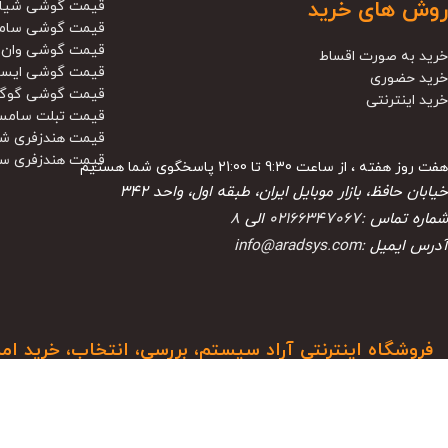
روش های خرید
قیمت گوشی شیا
قیمت گوشی سام
قیمت گوشی وان 
خرید به صورت اقساط
قیمت گوشی ایس
خرید حضوری
قیمت گوشی گوگ
خرید اینترنتی
قیمت تبلت سامس
قیمت هندزفری ش
قیمت هندزفری س
هفت روز هفته ، از ساعت 9:30 تا 21:00 پاسخگوی شما هستیم
خیابان حافظ، بازار موبایل ایران، طبقه اول، واحد ۳۴۲
شماره تماس :
02166347067
الی
8
آدرس ایمیل :
info@aradsys.com
فروشگاه اینترنتی آراد سیستم، بررسی، انتخاب، خرید ام
آرادسیستم فعالیت خود را از سال 1388 در بازار موبایل ایران آغاز کرد 
و جلب اعتماد از مشتریان خود موفق شده تا همگام با فروشگاه‌های معتبر، به یکی از شناخ