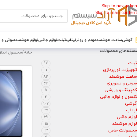
Skip to navigation
Skip to main content
گوشی
ساعت هوشمند
مودم و روتر
لپتاپ
تبلت
لوازم جانبی
لوازم هوشمند
صوتی و 
دسته‌های محصولات
خانه
/
محصول اندا
تبلت
97
تجهیزات نورپردازی
10
ساعت هوشمند
82
صوتی و تصویری
66
کمپینگ و ورزشی
5
کنسول و لوازم جانبی
2
گوشی
907
لپتاپ
36
لوازم جانبي
69
لوازم هوشمند
115
محصولات خاص
93