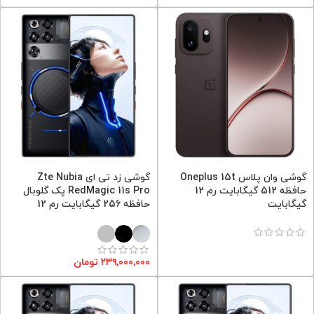
گوشی وان پلاس Oneplus 15t
گوشی زد تی ای Zte Nubia
حافظه 512 گیگابایت رم 12
RedMagic 11s Pro پک گلوبال
گیگابایت
حافظه 256 گیگابایت رم 12
۲۳۹,۰۰۰,۰۰۰
تومان