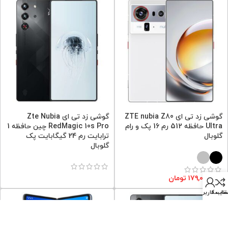
گوشی زد تی ای ZTE nubia Z80
گوشی زد تی ای Zte Nubia
Ultra حافظه 512 رم 16 پک و رام
RedMagic 10s Pro چین حافظه 1
گلوبال
ترابایت رم 24 گیگابایت پک
گلوبال
۱۷۹,۰۰۰,۰۰۰
تومان
قایسه
اب کاربری من