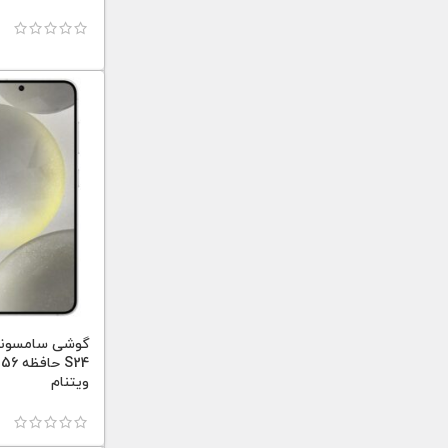
ویتنام