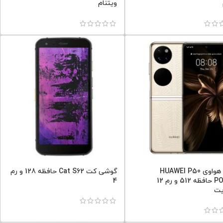
ویتنام
گوشی هواوی HUAWEI P50
گوشی کت Cat S62 حافظه 128 و رم
POCKET حافظه 512 و رم 12
4
یت