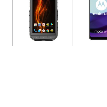
گوشی موتورولا Motorola Moto
گوشی کت Cat S31 حافظه 16 و رم 2
و رم 6 پک گلوبال رام گلوبال