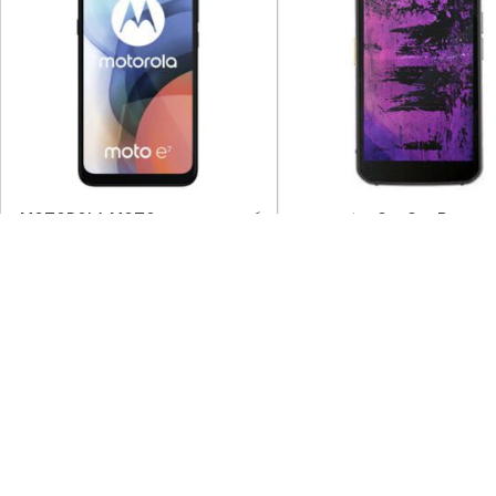
گوشی کت Cat S62 Pro حافظه 128
گوشی موتورولا MOTOROLA MOTO
E7