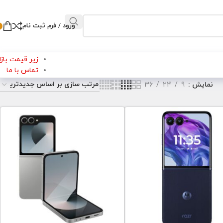
ورود / فرم ثبت نام
زیر قیمت بازار
تماس با ما
نمایش
9
24
36