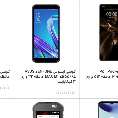
شی هواوی P50 Pocket
گوشی ایسوس ASUS ZENFONE
Premium Edition حافظه 512 و رم
MAX M1 ZB556KL حافظه 32 و رم
حافظه 64 و رم 
3 گیگابایت