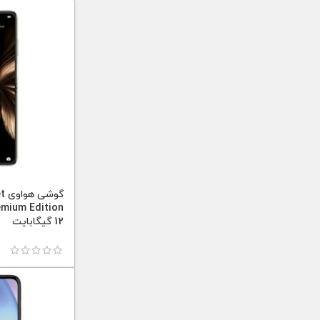
گو
12 گیگابایت