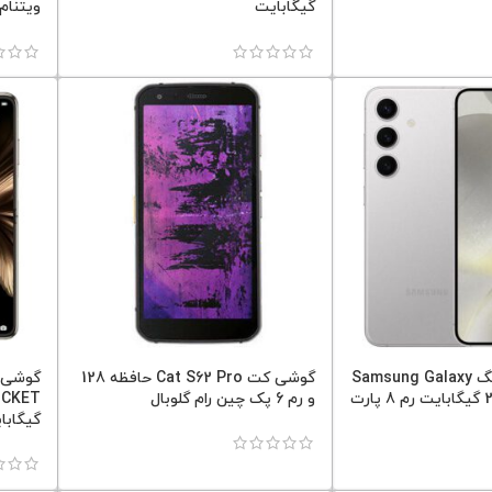
گیگابایت
ویتنام
گوشی سامسونگ Samsung Galaxy
گوشی کت Cat S62 Pro حافظه 128
S24 حافظه 256 گیگابایت رم 8 پارت
و رم 6 پک چین رام گلوبال
گیگابا