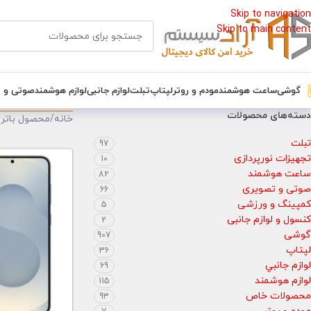
Skip to navigation
Skip to main content
گوشی
ساعت هوشمند
مودم و روتر
لپتاپ
تبلت
لوازم جانبی
لوازم هوشمند
صوتی و 
دسته‌های محصولات
خانه
/
محصول باتر
تبلت
97
تجهیزات نورپردازی
10
ساعت هوشمند
82
صوتی و تصویری
66
کمپینگ و ورزشی
5
کنسول و لوازم جانبی
2
گوشی
907
لپتاپ
36
لوازم جانبي
69
لوازم هوشمند
115
محصولات خاص
93