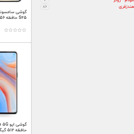
مودم - روتر
7
هندزفری
86
S25 حافظه 256 رم 12 پارت ویتنام
گوشی ا
حافظه 512 گیگابایت رم 12 گیگابایت