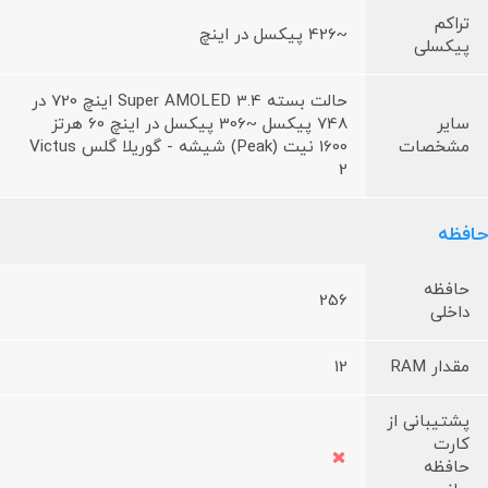
تراکم
~426 پیکسل در اینچ
پیکسلی
حالت بسته Super AMOLED 3.4 اینچ 720 در
سایر
748 پیکسل ~306 پیکسل در اینچ 60 هرتز
مشخصات
1600 نیت (Peak) شیشه - گوریلا گلس Victus
2
حافظه
حافظه
256
داخلی
مقدار RAM
12
پشتیبانی از
کارت
حافظه