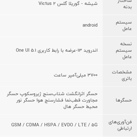
ساختار
شیشه - گوریلا گلس Victus 2
بدنه
سیستم
android
عامل
نسخه
سیستم
اندروید 13-عرضه با رابط کاربری One UI 5.1
عامل
مشخصات
3700 میلی‌آمپر ساعت
باتری
حسگر اثرانگشت شتاب‌سنج ژیروسکوپ حسگر
حسگرها
مجاورت قطب‌نما فشارسنج هوا حسگر نور
محیط حسگر هال
فن‌آوری‌های
GSM / CDMA / HSPA / EVDO / LTE / 5G
ارتباطی