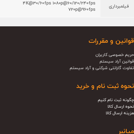
4K@30/60fps 1080p@60/120/240fps
فیلمبرداری
720p@960fps
قوانین و مقررات
حریم خصوصی کاربران
قوانین آراد سیستم
تفاوت گارانتی شرکتی و آراد سیستم
نحوه ثبت نام و خرید
چگونه ثبت نام کنیم
نحوه ارسال کالا
هزینه ارسال کالا
میانبر