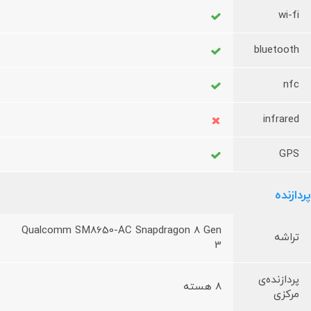
wi-fi
bluetooth
nfc
infrared
GPS
پردازنده
Qualcomm SM8650-AC Snapdragon 8 Gen
تراشه
3
پردازنده‌ی
8 هسته
مرکزی