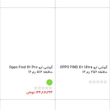
گوشی اپو OPPO FIND X7 Ultra
گوشی اپو Oppo Find X6 Pro
حافظه 256 رم 12
حافظه 512 رم 16
۱۴۴,۸۶۱,۲۲۴
تومان