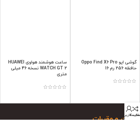
گوشی اپو Oppo Find X6 Pro
ساعت هوشمند هواوی HUAWEI
حافظه 256 رم 16
WATCH GT 2 نسخه 46 میلی
متری
قایسه
اب کاربری من
قوانین و مقررات
حریم خصوصی کاربران