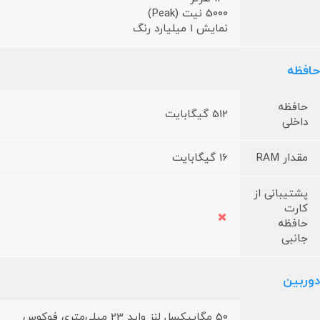
5000 نیت (Peak)
نمایش 1 میلیارد رنگ
حافظه
حافظه
512 گیگابایت
داخلی
مقدار RAM
16 گیگابایت
پشتیبانی از
کارت
حافظه
جانبی
دوربین
50 مگاپیکسل لنز واید 23 میلی‌متری فوکوس