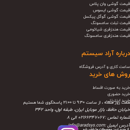
قیمت گوشی وان پلاس
قیمت گوشی ایسوس
قیمت گوشی گوگل پیکسل
قیمت تبلت سامسونگ
قیمت هندزفری شیائومی
قیمت هندزفری سامسونگ
درباره آراد سیستم
ساعت کاری و آدرس فروشگاه
روش های خرید
خرید به صورت اقساط
خرید حضوری
خرید اینترنتی
هفت روز هفته ، از ساعت 9:30 تا 21:00 پاسخگوی شما هستیم
خیابان حافظ، بازار موبایل ایران، طبقه اول، واحد ۳۴۲
شماره تماس :
02166347067
الی
8
آدرس ایمیل :
info@aradsys.com