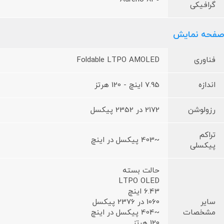
گرافیکی
صفحه نمایش
فناوری
Foldable LTPO AMOLED
اندازه
7.95 اینچ - 120 هرتز
رزولوشن
2172 در 2352 پیکسل
تراکم
~403 پیکسل در اینچ
پیکسلی
حالت بسته
LTPO OLED
6.43 اینچ
سایر
1060 در 2376 پیکسل
مشخصات
~404 پیکسل در اینچ
120 هرتز