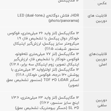
12 مگاپیکسل
عکس
قابلیت های
HDR، فلاش دوگانه‌ی (LED (dual-tone،
دوربین
(photo/panorama)
12 مگاپیکسل (لنز واید 26 میلی‌متری، فوکوس
خودکار دوال پیکسل با تشخیص فاز، 1.9
میکرومتر سایز پیکسل، لرزش‌گیر اپتیکال
سنسور شیفت، f/1.5)
قابلیت‌های
12 مگاپیکسل (لنز 77 میلی‌متری تله‌فوتو،
دوربین
فوکوس خودکار با تشخیص فاز، لرزش‌گیر
اصلی
اپتیکال تصویر، زوم اپتیکال سه برابر، f/2.8)
12 مگاپیکسل (لنز اولتراواید 13 میلی‌متری با
پوشش 120 درجه، فوکوس خودکار، f/1.8)
اسکنر TOF 3D LiDAR (سنسور تشخیص عمق
تصویر)
12 مگاپیکسل (لنز واید 23 میلی‌متری، 1/3.6
دوربین
اینچ سایز سنسور، f/2.2)
سلفی
SL 3D (حسگر بیومتریک تشخیص عمق)