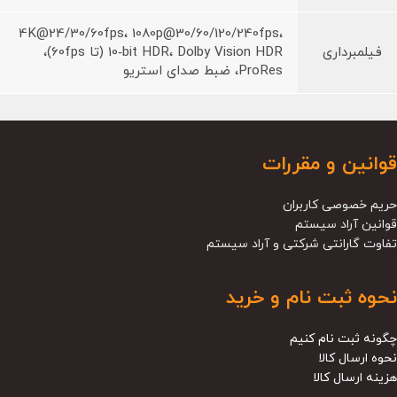
4K@24/30/60fps، 1080p@30/60/120/240fps،
فیلمبرداری
10‑bit HDR، Dolby Vision HDR (تا 60fps)،
ProRes، ضبط صدای استریو
قوانین و مقررات
حریم خصوصی کاربران
قوانین آراد سیستم
تفاوت گارانتی شرکتی و آراد سیستم
نحوه ثبت نام و خرید
چگونه ثبت نام کنیم
نحوه ارسال کالا
هزینه ارسال کالا