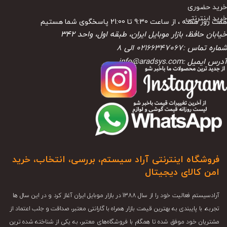
خرید حضوری
خرید اینترنتی
هفت روز هفته ، از ساعت 9:30 تا 21:00 پاسخگوی شما هستیم
خیابان حافظ، بازار موبایل ایران، طبقه اول، واحد ۳۴۲
شماره تماس :
02166347067
الی
8
آدرس ایمیل :
info@aradsys.com
فروشگاه اینترنتی آراد سیستم، بررسی، انتخاب، خرید
امن کالای دیجیتال
آرادسیستم فعالیت خود را از سال 1388 در بازار موبایل ایران آغاز کرد و در این سال ها
تجربه، با پایبندی به بهترین قیمت بازار همراه با گارانتی معتبر، صداقت و جلب اعتماد از
مشتریان خود موفق شده تا همگام با فروشگاه‌های معتبر، به یکی از شناخته شده ترین