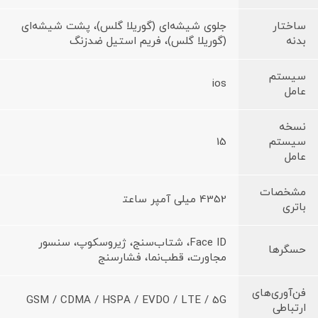
ساختار
جلوی شیشه‌ای (گوریلا گلس)، پشت شیشه‌ای
بدنه
(گوریلا گلس)، فریم استیل ضدزنگ
سیستم
ios
عامل
نسخه
سیستم
15
عامل
مشخصات
4352 میلی آمپر ساعت‍
باتری
Face ID، شتاب‌سنج، ژیروسکوپ، سنسور
حسگرها
مجاورت، قطب‌نما، فشارسنج
فن‌آوری‌های
GSM / CDMA / HSPA / EVDO / LTE / 5G
ارتباطی