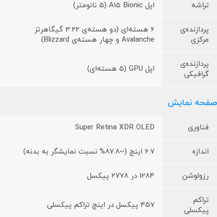
تراشه
اپل A15 Bionic (5 نانومتر)
پردازنده‌ی
6 هسته‌ای (دو هسته‌ی 3.22 گیگاهرتز
مرکزی
Avalanche و چهار هسته‌ی Blizzard)
پردازنده‌ی
اپل GPU (5 هسته‌ای)
گرافیکی
صفحه نمایش
فناوری
Super Retina XDR OLED
اندازه
6.7 اینچ (~87.8% نسبت نمایشگر به بدنه)
رزولوشن
1284 در 2778 پیکسل
تراکم
457 پیکسل در اینچ تراکم پیکسلی
پیکسلی