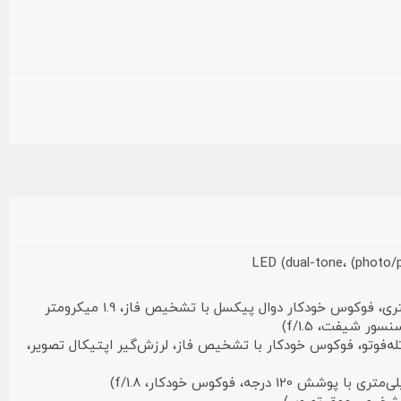
12 مگاپیکسل (لنز واید 26 میلی‌متری، فوکوس خودکار دوال پیکسل با تشخیص فاز، 1.9 میکرومتر
ور شیفت، f/1.5)
نز 77 میلی‌متری تله‌فوتو، فوکوس خودکار با تشخیص فاز، لرزش‌گیر اپتیکال تصویر،