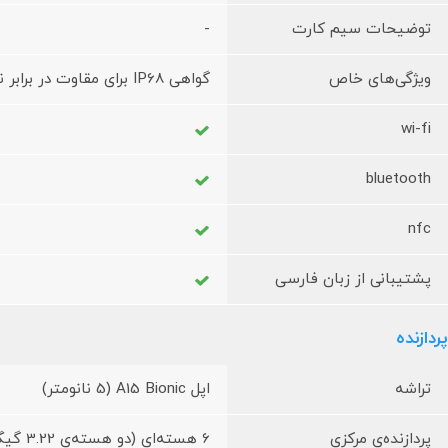
توضیحات سیم کارت
-
ویژگی‌های خاص
گواهی IP68 برای مقاوت در برابر نفوذ آب و گرد و غبار (تا 6 متر برای 30 دقیقه)
wi-fi
bluetooth
nfc
پشتیبانی از زبان فارسی
پردازنده
تراشه
اپل A15 Bionic (5 نانومتر)
پردازنده‌ی مرکزی
6 هسته‌ای (دو هسته‌ی 3.22 گیگاهرتز Avalanche و چهار هسته‌ی Blizzard)