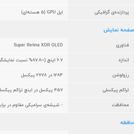
پردازنده‌ی گرافیکی
اپل GPU (5 هسته‌ای)
صفحه نمایش
فناوری
Super Retina XDR OLED
اندازه
6.7 اینچ (~87.8% نسبت نمایشگر به بدنه)
رزولوشن
1284 در 2778 پیکسل
تراکم پیکسلی
457 پیکسل در اینچ تراکم پیکسلی
محافظت
- شیشه‌ی سرامیکی مقاوم در برا
حافظه