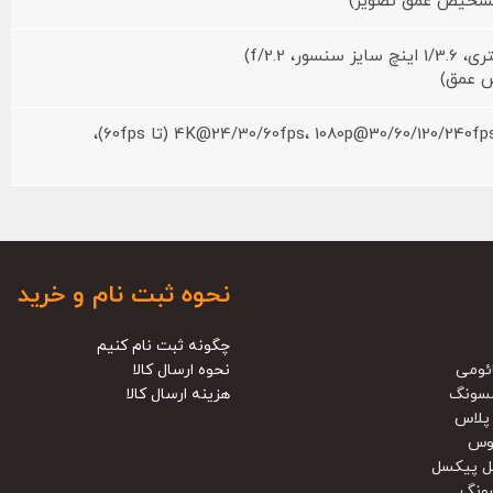
4K@24/30/60fps، 1080p@30/60/120/240fps، 10‑bit HDR، Dolby Vision HDR (تا 60fps)،
نحوه ثبت نام و خرید
چگونه ثبت نام کنیم
ئومی
نحوه ارسال کالا
سونگ
هزینه ارسال کالا
پلاس
وس
ل پیکسل
ونگ