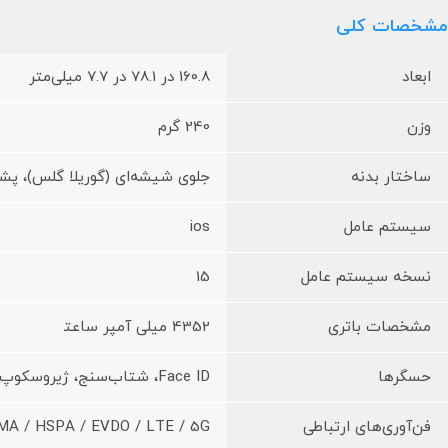
مشخصات کلی
ابعاد
160.8 در 78.1 در 7.7 میلی‌متر
وزن
240 گرم
ساختار بدنه
جلوی شیشه‌ای (گوریلا گلس)، پش
سیستم عامل
ios
نسخه سیستم عامل
15
مشخصات باتری
4352 میلی آمپر ساعت‍
حسگرها
Face ID، شتاب‌سنج، ژیروسکوپ، سنسور مجاورت، قطب‌نما، فشارسنج
فن‌آوری‌های ارتباطی
MA / HSPA / EVDO / LTE / 5G