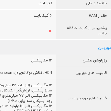
حافظه داخلی
1 ترابایت
مقدار RAM
6 گیگابایت
پشتیبانی از کارت حافظه
جانبی
دوربین
رزولوشن عکس
12 مگاپیکسل
قابلیت های دوربین
HDR، فلاش دوگانه‌ی (LED (dual-tone، (photo/panorama)
سایز پیکسل، لرزش‌گیر اپتیکال سنس
12 مگاپیکسل (ل
قابلیت‌های دوربین اصلی
زوم اپتیکال سه برابر، f/2.8)
12 مگاپیکسل (لنز اولتراواید 13 میلی‌متری با پوشش 120 درجه، فوکوس خودکار، f/1.8)