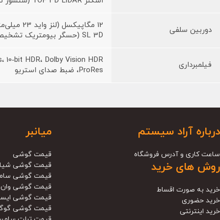
اسکنر TOF 3D LiDAR (سنسور تشخیص عمق تصویر)
12 مگاپیکسل (لنز واید 23 میلی‌متری، 1/3.6 اینچ سایز سنسور، f/2.2)
دوربین سلفی
SL 3D (حسگر بیومتریک تشخیص عمق)
فیلمبرداری
ProRes، ضبط صدای استریو
درباره آراد سیستم
میانبر
ساعت کاری و آدرس فروشگاه
قیمت گوشی
روش های خرید
قیمت گوشی شیا
قیمت گوشی سام
قیمت گوشی وان 
خرید به صورت اقساط
قیمت گوشی ایس
خرید حضوری
قیمت گوشی گوگ
خرید اینترنتی
قیمت تبلت سامس