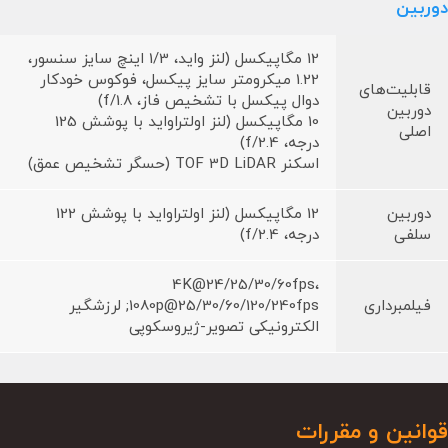
دوربین
12 مگاپیکسل (لنز واید، 1/3 اینچ سایز سنسور،
1.22 میکرومتر سایز پیکسل، فوکوس خودکار
قابلیت‌های
دوال پیکسل با تشخیص فاز، f/1.8)
دوربین
10 مگاپیکسل (لنز اولتراواید با پوشش 125
اصلی
درجه، f/2.4)
اسکنر TOF 3D LiDAR (حسگر تشخیص عمق)
دوربین
12 مگاپیکسل (لنز اولتراواید با پوشش 122
سلفی
درجه، f/2.4)
4K@24/25/30/60fps،
فیلمبرداری
1080p@25/30/60/120/240fps; لرزشگیر
الکترونیکی تصویر-ژیروسکوپی
قوانین و مقررات