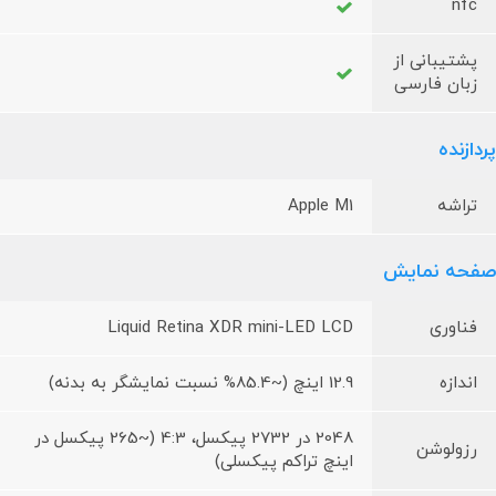
nfc
پشتیبانی از
زبان فارسی
پردازنده
تراشه
Apple M1
صفحه نمایش
فناوری
Liquid Retina XDR mini-LED LCD
اندازه
12.9 اینچ (~85.4% نسبت نمایشگر به بدنه)
2048 در 2732 پیکسل، 4:3 (~265 پیکسل در
رزولوشن
اینچ تراکم پیکسلی)