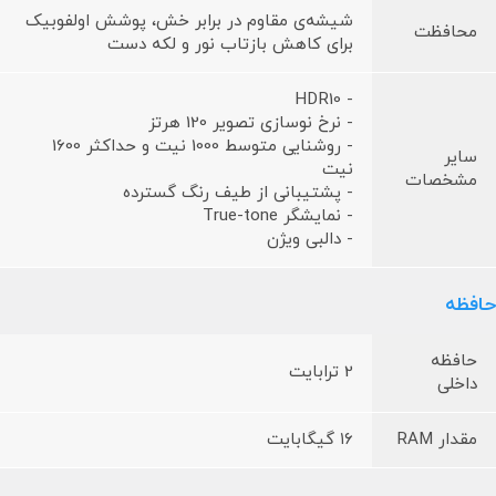
شیشه‌ی مقاوم در برابر خش، پوشش اولفوبیک
محافظت
برای کاهش بازتاب نور و لکه دست
- HDR10
- نرخ نوسازی تصویر 120 هرتز
- روشنایی متوسط 1000 نیت و حداکثر 1600
سایر
نیت
مشخصات
- پشتیبانی از طیف رنگ گسترده
- نمایشگر True-tone
- دالبی ویژن
حافظه
حافظه
2 ترابایت
داخلی
مقدار RAM
۱۶ گیگابایت