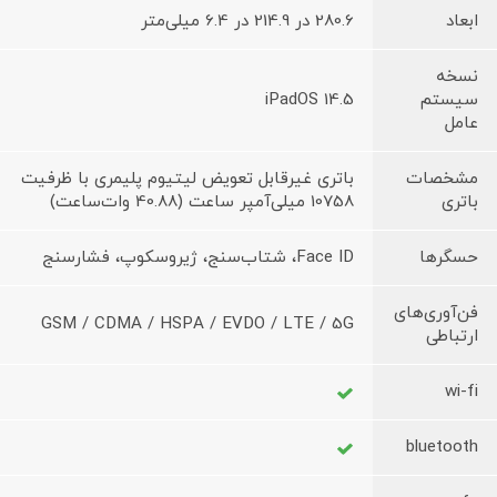
ابعاد
280.6 در 214.9 در 6.4 میلی‌متر
نسخه
سیستم
iPadOS 14.5
عامل
مشخصات
باتری غیرقابل تعویض لیتیوم پلیمری با ظرفیت
باتری
10758 میلی‌آمپر ساعت (40.88 وات‌ساعت)
حسگرها
Face ID، شتاب‌سنج، ژیروسکوپ، فشارسنج
فن‌آوری‌های
GSM / CDMA / HSPA / EVDO / LTE / 5G
ارتباطی
wi-fi
bluetooth