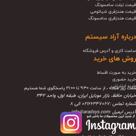
قیمت تبلت سامسونگ
قیمت هندزفری شیائومی
قیمت هندزفری سامسونگ
درباره آراد سیستم
ساعت کاری و آدرس فروشگاه
روش های خرید
خرید به صورت اقساط
خرید حضوری
خرید اینترنتی
هفت روز هفته ، از ساعت 9:30 تا 21:00 پاسخگوی شما هستیم
خیابان حافظ، بازار موبایل ایران، طبقه اول، واحد ۳۴۲
شماره تماس :
02166347067
الی
8
آدرس ایمیل :
info@aradsys.com