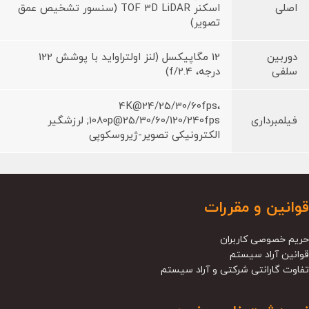
اصلی
اسکنر TOF 3D LiDAR (سنسور تشخیص عمق
تصویر)
دوربین
12 مگاپیکسل (لنز اولتراواید با پوشش 122
سلفی
درجه، f/2.4)
4K@24/25/30/60fps،
فیلمبرداری
1080p@25/30/60/120/240fps; لرزشگیر
الکترونیکی تصویر-ژیروسکوپی
قوانین و مقررات
حریم خصوصی کاربران
قوانین آراد سیستم
تفاوت گارانتی شرکتی و آراد سیستم