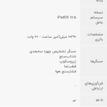
بدنه
نسخه
سیستم
iPadOS 17.5
عامل
مشخصات
10290 میلی‌آمپر ساعت - 20 وات
باتری
حسگر تشخیص چهره سه‌بعدی
شتاب‌سنج
حسگرها
ژیروسکوپ
قطب‌نما
فشارسنج هوا
فن‌آوری‌های
-
ارتباطی
wi-fi