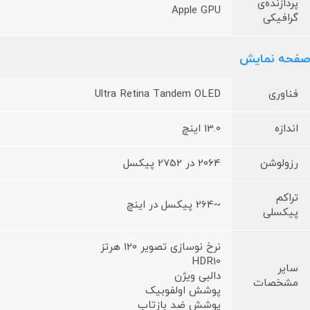
پردازنده‌ی
Apple GPU
گرافیکی
صفحه نمایش
فناوری
Ultra Retina Tandem OLED
اندازه
13.0 اینچ
رزولوشن
2064 در 2752 پیکسل
تراکم
~264 پیکسل در اینچ
پیکسلی
نرخ نوسازی تصویر 120 هرتز
HDR10
سایر
دالبی ویژن
مشخصات
پوشش اولفوبیک
پوشش ضد بازتاب