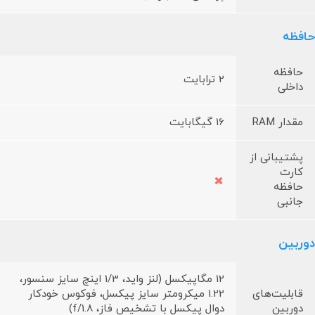
حافظه
حافظه
2 ترابایت
داخلی
مقدار RAM
16 گیگابایت
پشتیبانی از
کارت
حافظه
جانبی
دوربین
12 مگاپیکسل (لنز واید، 1/3 اینچ سایز سنسور،
قابلیت‌های
1.22 میکرومتر سایز پیکسل، فوکوس خودکار
دوربین
دوال پیکسل با تشخیص فاز، f/1.8)