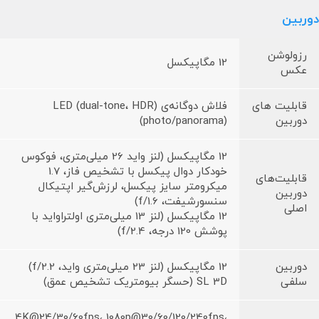
دوربین
رزولوشن
12 مگاپیکسل
عکس
قابلیت های
فلاش دوگانه‌ی (LED (dual-tone، HDR
دوربین
(photo/panorama)
12 مگاپیکسل (لنز واید 26 میلی‌متری، فوکوس
خودکار دوال پیکسل با تشخیص فاز، 1.7
قابلیت‌های
میکرومتر سایز پیکسل، لرزش‌گیر اپتیکال
دوربین
سنسورشیفت، f/1.6)
اصلی
12 مگاپیکسل (لنز 13 میلی‌متری اولتراواید با
پوشش 120 درجه، f/2.4)
دوربین
12 مگاپیکسل (لنز 23 میلی‌متری واید، f/2.2)
سلفی
SL 3D (حسگر بیومتریک تشخیص عمق)
4K@24/30/60fps، 1080p@30/60/120/240fps،