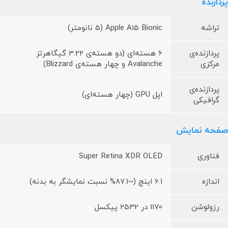
پردازنده
تراشه
Apple A15 Bionic (5 نانومتر)
پردازنده‌ی
6 هسته‌ای (دو هسته‌ی 3.22 گیگاهرتز
مرکزی
Avalanche و چهار هسته‌ی Blizzard)
پردازنده‌ی
اپل GPU (چهار هسته‌ای)
گرافیکی
صفحه نمایش
فناوری
Super Retina XDR OLED
اندازه
6.1 اینچ (~87.1% نسبت نمایشگر به بدنه)
رزولوشن
1170 در 2532 پیکسل