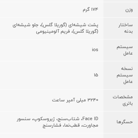
وزن
174 گرم
ساختار
پشت شیشه‌ای (گوریلا گلس)، جلو شیشه‌ای
بدنه
(گوریلا گلس)، فریم آلومینیومی
سیستم
ios
عامل
نسخه
سیستم
15
عامل
مشخصات
3240 میلی آمپر ساعت
باتری
Face ID، شتاب‌سنج، ژیروسکوپ، سنسور
حسگرها
مجاورت، قطب‌نما، فشارسنج