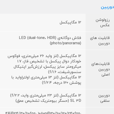
دوربین
رزولوشن
12 مگاپیکسل
عکس
قابلیت های
فلاش دوگانه‌ی (LED (dual-tone، HDR
دوربین
(photo/panorama)
12 مگاپیکسل (لنز واید 26 میلی‌متری، فوکوس
خودکار دوال پیکسل با تشخیص فاز، 1.7
قابلیت‌های
میکرومتر سایز پیکسل، لرزش‌گیر اپتیکال
دوربین
سنسورشیفت، f/1.6)
اصلی
12 مگاپیکسل (لنز 13 میلی‌متری اولتراواید با
پوشش 120 درجه، f/2.4)
دوربین
12 مگاپیکسل (لنز 23 میلی‌متری واید، f/2.2)
سلفی
SL 3D (حسگر بیومتریک تشخیص عمق)
4K@24/30/60fps، 1080p@30/60/120/240fps،