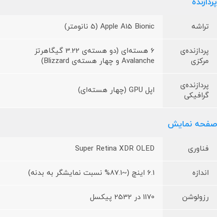
پردازنده
تراشه
Apple A15 Bionic (5 نانومتر)
پردازنده‌ی
6 هسته‌ای (دو هسته‌ی 3.22 گیگاهرتز
مرکزی
Avalanche و چهار هسته‌ی Blizzard)
پردازنده‌ی
اپل GPU (چهار هسته‌ای)
گرافیکی
صفحه نمایش
فناوری
Super Retina XDR OLED
اندازه
6.1 اینچ (~87.1% نسبت نمایشگر به بدنه)
رزولوشن
1170 در 2532 پیکسل