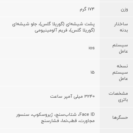
وزن
174 گرم
ساختار
پشت شیشه‌ای (گوریلا گلس)، جلو شیشه‌ای
بدنه
(گوریلا گلس)، فریم آلومینیومی
سیستم
ios
عامل
نسخه
سیستم
15
عامل
مشخصات
3240 میلی آمپر ساعت
باتری
Face ID، شتاب‌سنج، ژیروسکوپ، سنسور
حسگرها
مجاورت، قطب‌نما، فشارسنج