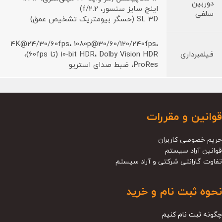
دوربین
اینچ سایز سنسور، f/2.2)
سلفی
SL 3D (حسگر بیومتریک تشخیص عمق)
4K@24/30/60fps، 1080p@30/60/120/240fps،
فیلمبرداری
10‑bit HDR، Dolby Vision HDR (تا 60fps)،
ProRes، ضبط صدای استریو
قوانین و مقررات
حریم خصوصی کاربران
قوانین آراد سیستم
تفاوت گارانتی شرکتی و آراد سیستم
نحوه ثبت نام و خرید
چگونه ثبت نام کنیم