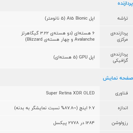
پردازنده
تراشه
اپل A15 Bionic (5 نانومتر)
پردازنده‌ی
6 هسته‌ای (دو هسته‌ی 3.22 گیگاهرتز
مرکزی
Avalanche و چهار هسته‌ی Blizzard)
پردازنده‌ی
اپل GPU (5 هسته‌ای)
گرافیکی
صفحه نمایش
فناوری
Super Retina XDR OLED
اندازه
6.7 اینچ (~87.8% نسبت نمایشگر به بدنه)
رزولوشن
1284 در 2778 پیکسل