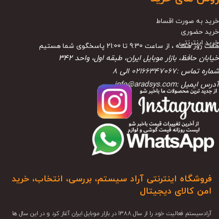
خرید به صورت اقساط
خرید حضوری
خرید اینترنتی
هفت روز هفته ، از ساعت 9:30 تا 21:00 پاسخگوی شما هستیم
خیابان حافظ، بازار موبایل ایران، طبقه اول، واحد ۳۴۲
شماره تماس :
02166347067
الی
8
آدرس ایمیل :
info@aradsys.com
فروشگاه اینترنتی آراد سیستم، بررسی، انتخاب، خرید
امن کالای دیجیتال
آرادسیستم فعالیت خود را از سال 1388 در بازار موبایل ایران آغاز کرد و در این سال ها