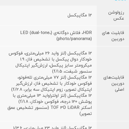
رزولوشن
12 مگاپیکسل
عکس
قابلیت های
HDR، فلاش دوگانه‌ی (LED (dual-tone،
دوربین
(photo/panorama)
12 مگاپیکسل (لنز واید 26 میلی‌متری، فوکوس
خودکار دوال پیکسل با تشخیص فاز، 1.9
میکرومتر سایز پیکسل، لرزش‌گیر اپتیکال
سنسور شیفت، f/1.5)
قابلیت‌های
12 مگاپیکسل (لنز 77 میلی‌متری تله‌فوتو،
دوربین
فوکوس خودکار با تشخیص فاز، لرزش‌گیر
اصلی
اپتیکال تصویر، زوم اپتیکال سه برابر، f/2.8)
12 مگاپیکسل (لنز اولتراواید 13 میلی‌متری با
پوشش 120 درجه، فوکوس خودکار، f/1.8)
اسکنر TOF 3D LiDAR (سنسور تشخیص عمق
تصویر)
12 مگاپیکسل (لنز واید 23 میلی‌متری، 1/3.6