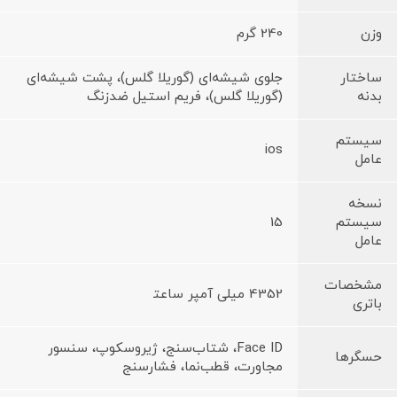
وزن
240 گرم
ساختار
جلوی شیشه‌ای (گوریلا گلس)، پشت شیشه‌ای
بدنه
(گوریلا گلس)، فریم استیل ضدزنگ
سیستم
ios
عامل
نسخه
سیستم
15
عامل
مشخصات
4352 میلی آمپر ساعت‍
باتری
Face ID، شتاب‌سنج، ژیروسکوپ، سنسور
حسگرها
مجاورت، قطب‌نما، فشارسنج