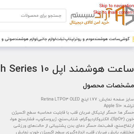
Skip to navigation
Skip to main content
گوشی
ساعت هوشمند
مودم و روتر
لپتاپ
تبلت
لوازم جانبی
لوازم هوشمند
صوتی و 
خانه
/
ساعت هوشمند
/
ساعت هوشمند اپل
/
ساعت هوشمند اپل Apple Watch Series 10 آلومینیوم سایز 42 میلیمتر
ساعت هوشمند اپل Apple Watch Series 10 آلومینیوم سایز 42 میلیمتر
مشخصات محصول
سایز صفحه نمایش: 1.77 اینچ Retina LTPO3 OLED
تراشه: Apple S10
حسگر ها: حسگر اپتیکال ضربان قلب با قابلیت محاسبه سطح اکسیژن
خون (SpO2)، الکتروکاردیوگرام، شتاب‌سنج، ژیروسکوپ، فشارسنج هوا،
ارتفاع‌سنج، قطب‌نما، حسگر دمای بدن پشتیبانی از حالت‌های ورزشی
مختلف، پایش ضربان قلب، اندازه‌گیری سطح اکسیژن خون، نمایش