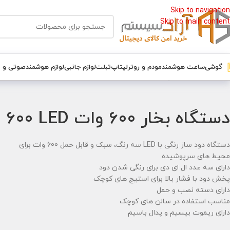
Skip to navigation
Skip to main content
گوشی
ساعت هوشمند
مودم و روتر
لپتاپ
تبلت
لوازم جانبی
لوازم هوشمند
صوتی و 
خانه
/
تجهیزات نورپردازی
/
دستگاه بخار 600 وات FOG 600 LED
دستگاه بخار 600 وات FOG 600 LED
دستگاه دود ساز رنگی با LED سه رنگ، سبک و قابل حمل 600 وات برای
محیط های سرپوشیده
دارای سه عدد ال ای دی برای رنگی شدن دود
پخش دود با فشار بالا برای استیج های کوچک
دارای دسته نصب و حمل
مناسب استفاده در سالن های کوچک
دارای ریموت بیسیم و پدال باسیم