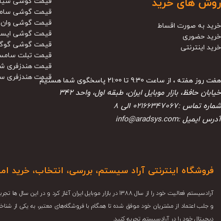
روش های خرید
قیمت گوشی شیا
قیمت گوشی سام
قیمت گوشی وان 
خرید به صورت اقساط
قیمت گوشی ایس
خرید حضوری
قیمت گوشی گوگ
خرید اینترنتی
قیمت تبلت سامس
قیمت هندزفری ش
قیمت هندزفری س
هفت روز هفته ، از ساعت 9:30 تا 21:00 پاسخگوی شما هستیم
خیابان حافظ، بازار موبایل ایران، طبقه اول، واحد ۳۴۲
شماره تماس :
02166347067
الی
8
آدرس ایمیل :
info@aradsys.com
فروشگاه اینترنتی آراد سیستم، بررسی، انتخاب، خرید ام
آرادسیستم فعالیت خود را از سال 1388 در بازار موبایل ایران آغاز کرد 
و جلب اعتماد از مشتریان خود موفق شده تا همگام با فروشگاه‌های معتبر، به یکی از شناخ
دیجیتال خود را در آرادسیستم تجربه کنید.