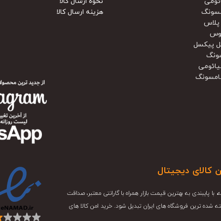
ئومی
نحوه ارسال کالا
سونگ
هزینه ارسال کالا
پلاس
وس
ل پیکسل
ونگ
یائومی
امسونگ
ن کالای دیجیتال
و در این سال ها تجربه، با پایبندی به بهترین قیمت بازار همراه با گارانتی معتبر، صداقت
ته شده ترین فروشگاه های ایران تبدیل شود. خرید امن کالا های