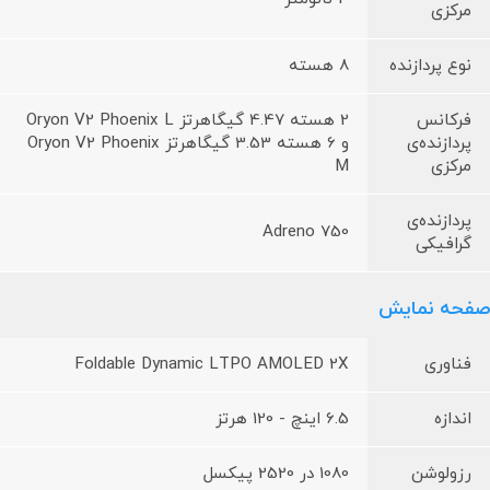
مرکزی
نوع پردازنده
8 هسته
فرکانس
2 هسته 4.47 گیگاهرتز Oryon V2 Phoenix L
پردازنده‌ی
و 6 هسته 3.53 گیگاهرتز Oryon V2 Phoenix
مرکزی
M
پردازنده‌ی
Adreno 750
گرافیکی
صفحه نمایش
فناوری
Foldable Dynamic LTPO AMOLED 2X
اندازه
6.5 اینچ - 120 هرتز
رزولوشن
1080 در 2520 پیکسل