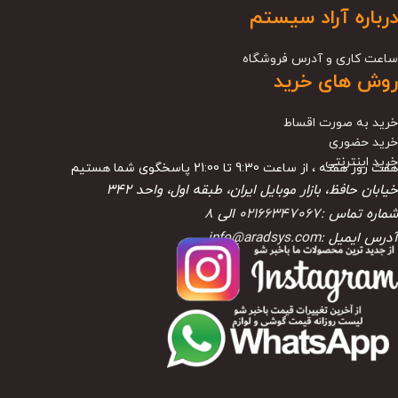
درباره آراد سیستم
ساعت کاری و آدرس فروشگاه
روش های خرید
خرید به صورت اقساط
خرید حضوری
خرید اینترنتی
هفت روز هفته ، از ساعت 9:30 تا 21:00 پاسخگوی شما هستیم
خیابان حافظ، بازار موبایل ایران، طبقه اول، واحد ۳۴۲
شماره تماس :
02166347067
الی
8
آدرس ایمیل :
info@aradsys.com