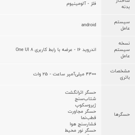
ساختار
فلز - آلومینیوم
بدنه
سیستم
android
عامل
نسخه
سیستم
اندروید 16 - عرضه با رابط کاربری One UI 8
عامل
مشخصات
4400 میلی‌آمپر ساعت - 25 وات
باتری
حسگر اثرانگشت
شتاب‌سنج
ژیروسکوپ
حسگر مجاورت
حسگرها
قطب‌نما
فشارسنج هوا
حسگر نور محیط