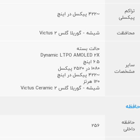
تراکم
~422 پیکسل در اینچ
پیکسلی
محافظت
شیشه - گوریلا گلس Victus 2
حالت بسته
Dynamic LTPO AMOLED 2X
6.5 اینچ
سایر
1080 در 2520 پیکسل
مشخصات
~422 پیکسل در اینچ
120 هرتز
شیشه - گوریلا گلس Victus Ceramic 2
حافظه
حافظه
256
داخلی