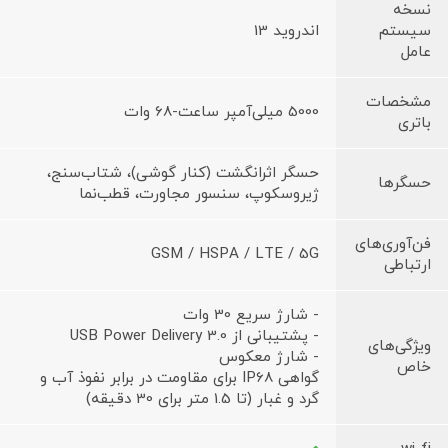
نسخه
سیستم
اندروید 13
عامل
مشخصات
5000 میلی‌آمپر ساعت-68 وات
باتری
حسگر اثرانگشت (کنار گوشی)، شتاب‌سنج،
حسگرها
ژیروسکوپ، سنسور مجاورت، قطب‌نما
فن‌آوری‌های
GSM / HSPA / LTE / 5G
ارتباطی
- شارژ سریع 30 وات
- پشتیبانی از USB Power Delivery 3.0
ویژگی‌های
- شارژ معکوس
خاص
گواهی IP68 برای مقاومت در برابر نفوذ آب و
گرد و غبار (تا 1.5 متر برای 30 دقیقه)