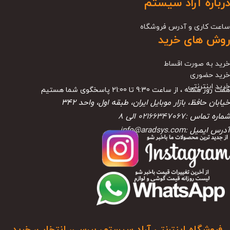
درباره آراد سیستم
ساعت کاری و آدرس فروشگاه
روش های خرید
خرید به صورت اقساط
خرید حضوری
خرید اینترنتی
هفت روز هفته ، از ساعت 9:30 تا 21:00 پاسخگوی شما هستیم
خیابان حافظ، بازار موبایل ایران، طبقه اول، واحد ۳۴۲
شماره تماس :
02166347067
الی
8
آدرس ایمیل :
info@aradsys.com
فروشگاه اینترنتی آراد سیستم، بررسی، انتخاب، خرید