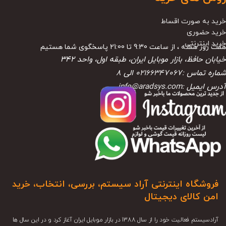
خرید به صورت اقساط
خرید حضوری
خرید اینترنتی
هفت روز هفته ، از ساعت 9:30 تا 21:00 پاسخگوی شما هستیم
خیابان حافظ، بازار موبایل ایران، طبقه اول، واحد ۳۴۲
شماره تماس :
02166347067
الی
8
آدرس ایمیل :
info@aradsys.com
فروشگاه اینترنتی آراد سیستم، بررسی، انتخاب، خرید
امن کالای دیجیتال
آرادسیستم فعالیت خود را از سال 1388 در بازار موبایل ایران آغاز کرد و در این سال ها