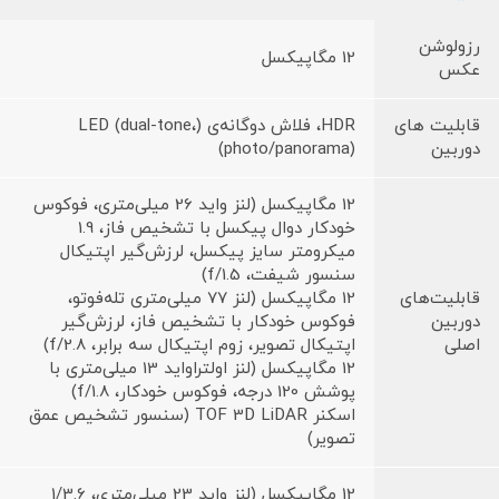
رزولوشن
12 مگاپیکسل
عکس
قابلیت های
HDR، فلاش دوگانه‌ی (LED (dual-tone،
دوربین
(photo/panorama)
12 مگاپیکسل (لنز واید 26 میلی‌متری، فوکوس
خودکار دوال پیکسل با تشخیص فاز، 1.9
میکرومتر سایز پیکسل، لرزش‌گیر اپتیکال
سنسور شیفت، f/1.5)
قابلیت‌های
12 مگاپیکسل (لنز 77 میلی‌متری تله‌فوتو،
دوربین
فوکوس خودکار با تشخیص فاز، لرزش‌گیر
اصلی
اپتیکال تصویر، زوم اپتیکال سه برابر، f/2.8)
12 مگاپیکسل (لنز اولتراواید 13 میلی‌متری با
پوشش 120 درجه، فوکوس خودکار، f/1.8)
اسکنر TOF 3D LiDAR (سنسور تشخیص عمق
تصویر)
12 مگاپیکسل (لنز واید 23 میلی‌متری، 1/3.6