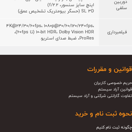
دوربین
اینچ سایز سنسور، f/2.2)
سلفی
SL 3D (حسگر بیومتریک تشخیص عمق)
4K@24/30/60fps، 1080p@30/60/120/240fps،
فیلمبرداری
10‑bit HDR، Dolby Vision HDR (تا 60fps)،
ProRes، ضبط صدای استریو.
قوانین و مقررات
حریم خصوصی کاربران
قوانین آراد سیستم
تفاوت گارانتی شرکتی و آراد سیستم
نحوه ثبت نام و خرید
چگونه ثبت نام کنیم