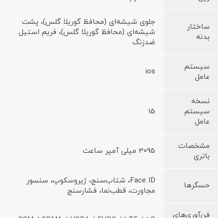
جلوی شیشه‌ای (محافظ گوریلا گلس)، پشت
ساختار
شیشه‌ای (محافظ گوریلا گلس)، فریم استیل
بدنه
ضدزنگ
سیستم
ios
عامل
نسخه
سیستم
15
عامل
مشخصات
3095 میلی آمپر ساعت
باتری
Face ID، شتاب‌سنج، ژیروسکوپ، سنسور
حسگرها
مجاورت، قطب‌نما، فشارسنج
فن‌آوری‌های