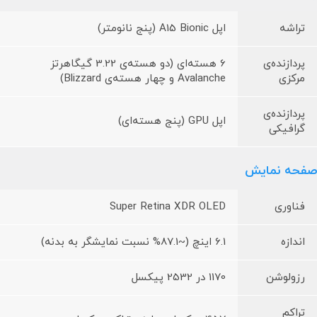
تراشه
اپل A15 Bionic (پنج نانومتر)
پردازنده‌ی
6 هسته‌ای (دو هسته‌ی 3.22 گیگاهرتز
مرکزی
Avalanche و چهار هسته‌ی Blizzard)
پردازنده‌ی
اپل GPU (پنج هسته‌ای)
گرافیکی
صفحه نمایش
فناوری
Super Retina XDR OLED
اندازه
6.1 اینچ (~87.1% نسبت نمایشگر به بدنه)
رزولوشن
1170 در 2532 پیکسل
تراکم