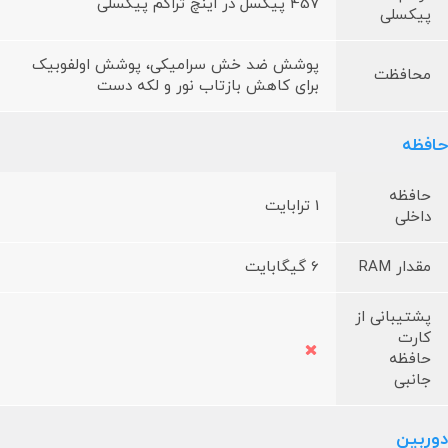
457 پیکسل در اینچ تراکم پیکسلی
پیکسلی
پوشش ضد خش سرامیکی، پوشش اولفوبیک
محافظت
برای کاهش بازتاب نور و لکه دست
حافظه
حافظه
1 ترابایت
داخلی
مقدار RAM
6 گیگابایت
پشتیبانی از
کارت
حافظه
جانبی
دوربین