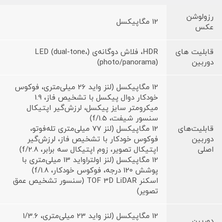
رزولوشن
12 مگاپیکسل
عکس
قابلیت های
HDR، فلاش دوگانه‌ی (LED (dual-tone،
دوربین
(photo/panorama)
12 مگاپیکسل (لنز واید 26 میلی‌متری، فوکوس
خودکار دوال پیکسل با تشخیص فاز، 1.9
میکرومتر سایز پیکسل، لرزش‌گیر اپتیکال
سنسور شیفت، f/1.5)
قابلیت‌های
12 مگاپیکسل (لنز 77 میلی‌متری تله‌فوتو،
دوربین
فوکوس خودکار با تشخیص فاز، لرزش‌گیر
اصلی
اپتیکال تصویر، زوم اپتیکال سه برابر، f/2.8)
12 مگاپیکسل (لنز اولتراواید 13 میلی‌متری با
پوشش 120 درجه، فوکوس خودکار، f/1.8)
اسکنر TOF 3D LiDAR (سنسور تشخیص عمق
تصویر)
12 مگاپیکسل (لنز واید 23 میلی‌متری، 1/3.6
دوربین