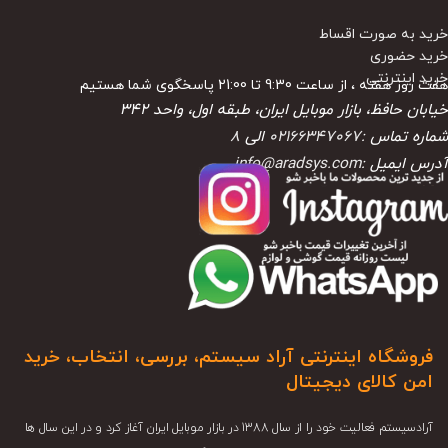
خرید به صورت اقساط
خرید حضوری
خرید اینترنتی
هفت روز هفته ، از ساعت 9:30 تا 21:00 پاسخگوی شما هستیم
خیابان حافظ، بازار موبایل ایران، طبقه اول، واحد ۳۴۲
شماره تماس :
02166347067
الی
8
آدرس ایمیل :
info@aradsys.com
فروشگاه اینترنتی آراد سیستم، بررسی، انتخاب، خرید
امن کالای دیجیتال
آرادسیستم فعالیت خود را از سال 1388 در بازار موبایل ایران آغاز کرد و در این سال ها