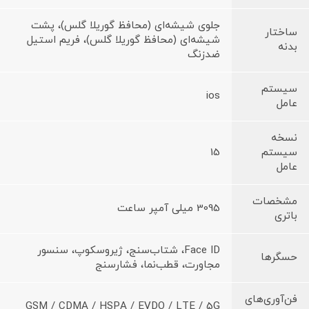
جلوی شیشه‌ای (محافظ گوریلا گلس)، پشت
ساختار
شیشه‌ای (محافظ گوریلا گلس)، فریم استیل
بدنه
ضدزنگ
سیستم
ios
عامل
نسخه
سیستم
15
عامل
مشخصات
3095 میلی آمپر ساعت
باتری
Face ID، شتاب‌سنج، ژیروسکوپ، سنسور
حسگرها
مجاورت، قطب‌نما، فشارسنج
فن‌آوری‌های
GSM / CDMA / HSPA / EVDO / LTE / 5G