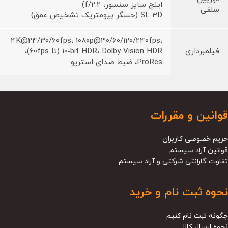
اینچ سایز سنسور، f/2.2)
سلفی
SL 3D (حسگر بیومتریک تشخیص عمق)
4K@24/30/60fps، 1080p@30/60/120/240fps،
فیلمبرداری
10‑bit HDR، Dolby Vision HDR (تا 60fps)،
ProRes، ضبط صدای استریو.
قوانین و مقررات
حریم خصوصی کاربران
قوانین آراد سیستم
تفاوت گارانتی شرکتی و آراد سیستم
نحوه ثبت نام و خرید
چگونه ثبت نام کنیم
نحوه ارسال کالا