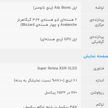
تراشه
اپل A15 Bionic (پنج نانومتر)
پردازنده‌ی
6 هسته‌ای (دو هسته‌ی 3.22 گیگاهرتز
مرکزی
Avalanche و چهار هسته‌ی Blizzard)
پردازنده‌ی
اپل GPU (پنج هسته‌ای)
گرافیکی
صفحه نمایش
فناوری
Super Retina XDR OLED
اندازه
6.1 اینچ (~87.1% نسبت نمایشگر به بدنه)
رزولوشن
1170 در 2532 پیکسل
تراکم
457 پیکسل در اینچ تراکم پیکسلی