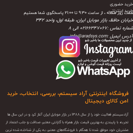
خرید حضوری
خرید اینترنتی
هفت روز هفته ، از ساعت 9:30 تا 21:00 پاسخگوی شما هستیم
خیابان حافظ، بازار موبایل ایران، طبقه اول، واحد ۳۴۲
شماره تماس :
02166347067
الی
8
آدرس ایمیل :
info@aradsys.com
فروشگاه اینترنتی آراد سیستم، بررسی، انتخاب، خرید
امن کالای دیجیتال
آرادسیستم فعالیت خود را از سال 1388 در بازار موبایل ایران آغاز کرد و در این سال ها
تجربه، با پایبندی به بهترین قیمت بازار همراه با گارانتی معتبر، صداقت و جلب اعتماد از
مشتریان خود موفق شده تا همگام با فروشگاه‌های معتبر، به یکی از شناخته شده ترین