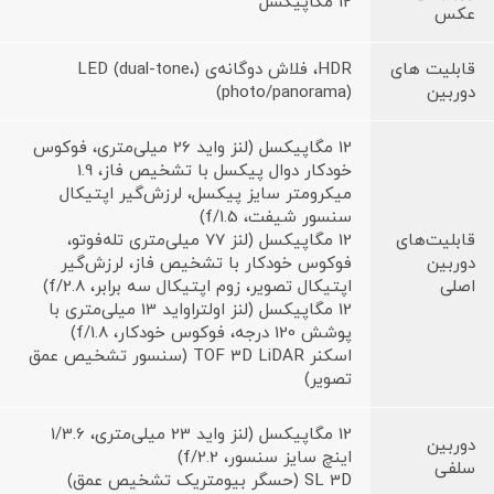
12 مگاپیکسل
عکس
قابلیت های
HDR، فلاش دوگانه‌ی (LED (dual-tone،
دوربین
(photo/panorama)
12 مگاپیکسل (لنز واید 26 میلی‌متری، فوکوس
خودکار دوال پیکسل با تشخیص فاز، 1.9
میکرومتر سایز پیکسل، لرزش‌گیر اپتیکال
سنسور شیفت، f/1.5)
قابلیت‌های
12 مگاپیکسل (لنز 77 میلی‌متری تله‌فوتو،
دوربین
فوکوس خودکار با تشخیص فاز، لرزش‌گیر
اصلی
اپتیکال تصویر، زوم اپتیکال سه برابر، f/2.8)
12 مگاپیکسل (لنز اولتراواید 13 میلی‌متری با
پوشش 120 درجه، فوکوس خودکار، f/1.8)
اسکنر TOF 3D LiDAR (سنسور تشخیص عمق
تصویر)
12 مگاپیکسل (لنز واید 23 میلی‌متری، 1/3.6
دوربین
اینچ سایز سنسور، f/2.2)
سلفی
SL 3D (حسگر بیومتریک تشخیص عمق)