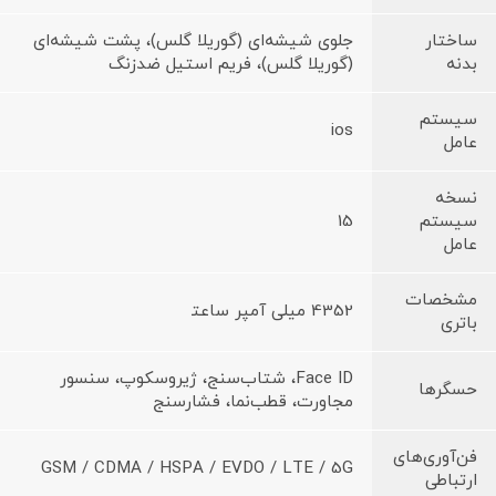
ساختار
جلوی شیشه‌ای (گوریلا گلس)، پشت شیشه‌ای
بدنه
(گوریلا گلس)، فریم استیل ضدزنگ
سیستم
ios
عامل
نسخه
سیستم
15
عامل
مشخصات
4352 میلی آمپر ساعت‍
باتری
Face ID، شتاب‌سنج، ژیروسکوپ، سنسور
حسگرها
مجاورت، قطب‌نما، فشارسنج
فن‌آوری‌های
GSM / CDMA / HSPA / EVDO / LTE / 5G
ارتباطی