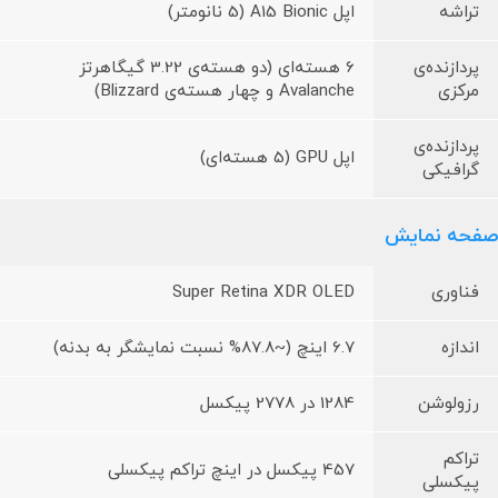
تراشه
اپل A15 Bionic (5 نانومتر)
پردازنده‌ی
6 هسته‌ای (دو هسته‌ی 3.22 گیگاهرتز
مرکزی
Avalanche و چهار هسته‌ی Blizzard)
پردازنده‌ی
اپل GPU (5 هسته‌ای)
گرافیکی
صفحه نمایش
فناوری
Super Retina XDR OLED
اندازه
6.7 اینچ (~87.8% نسبت نمایشگر به بدنه)
رزولوشن
1284 در 2778 پیکسل
تراکم
457 پیکسل در اینچ تراکم پیکسلی
پیکسلی