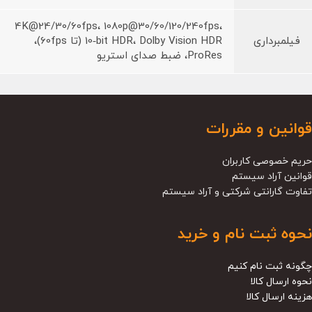
4K@24/30/60fps، 1080p@30/60/120/240fps،
فیلمبرداری
10‑bit HDR، Dolby Vision HDR (تا 60fps)،
ProRes، ضبط صدای استریو
قوانین و مقررات
حریم خصوصی کاربران
قوانین آراد سیستم
تفاوت گارانتی شرکتی و آراد سیستم
نحوه ثبت نام و خرید
چگونه ثبت نام کنیم
نحوه ارسال کالا
هزینه ارسال کالا