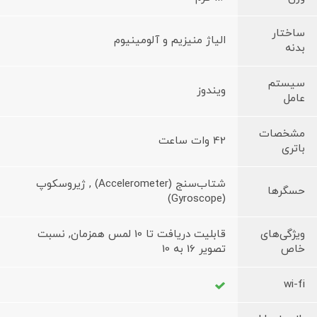
ساختار
الیاژ منیزیم و آلومینیوم
بدنه
سیستم
ویندوز
عامل
مشخصات
42 وات ساعت
باتری
شتاب‌سنج (Accelerometer) , ژیروسکوپ
حسگرها
(Gyroscope)
ویژگی‌های
قابلیت دریافت تا 10 لمس همزمان, نسبت
خاص
تصویر 16 به 10
wi-fi