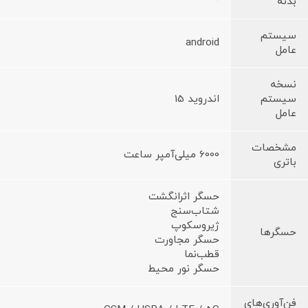
بدنه
سیستم
android
عامل
نسخه
سیستم
اندروید 15
عامل
مشخصات
6000 میلی‌آمپر ساعت
باتری
حسگر اثرانگشت
شتاب‌سنج
ژیروسکوپ
حسگرها
حسگر مجاورت
قطب‌نما
حسگر نور محیط
فن‌آوری‌های