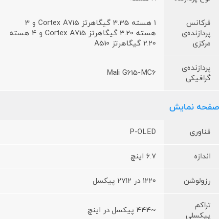
فرکانس
1 هسته 3.35 گیگاهرتز Cortex A715 و 3
پردازنده‌ی
هسته 3.20 گیگاهرتز Cortex A715 و 4 هسته
مرکزی
2.20 گیگاهرتز A510
پردازنده‌ی
Mali G615-MC6
گرافیکی
صفحه نمایش
فناوری
P-OLED
اندازه
6.7 اینچ
رزولوشن
1220 در 2712 پیکسل
تراکم
~444 پیکسل در اینچ
پیکسلی