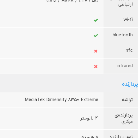
GSM / HSPA / LTE / 5G
ارتباطی
wi-fi
bluetooth
nfc
infrared
پردازنده
تراشه
MediaTek Dimensity 8350 Extreme
پردازنده‌ی
4 نانومتر
مرکزی
نوع پردازنده
8 هسته