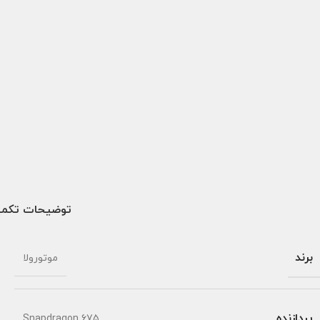
توضیحات تکمی
برند
موتورولا
پردازنده
Snapdragon 675