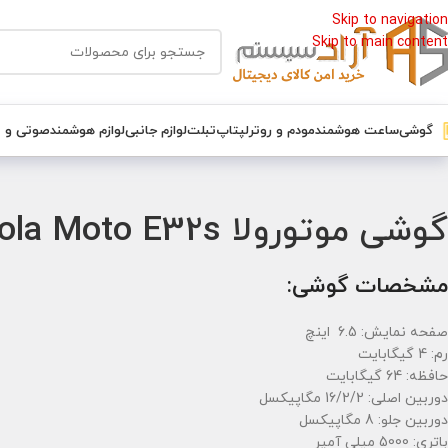
Skip to navigation
Skip to main content
گوشی
ساعت هوشمند
مودم و روتر
لپتاپ
تبلت
لوازم جانبی
لوازم هوشمند
صوتی و 
خانه
/
گوشی
/
گوشی موتورولا
/
گوشی موتورولا Motorola Moto E32s حافظه 64 رم 4
گوشی موتورولا Motorola Moto E32s حافظه 64 رم 4
مشخصات گوشی:
صفحه نمایش: 6.5 اینچ
رم: 4 گیگابایت
حافظه: 64 گیگابایت
دوربین اصلی: 16/2/2 مگاپیکسل
دوربین جلو: 8 مگاپیکسل
باتری: 5000 میلی آمپر