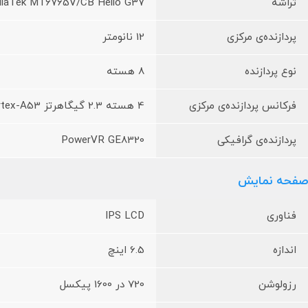
تراشه
iaTek MT6765V/CB Helio G37
پردازنده‌ی مرکزی
12 نانومتر
نوع پردازنده
8 هسته
فرکانس پردازنده‌ی مرکزی
4 هسته 2.3 گیگاهرتز Cortex-A53 و 4 هسته 1.8 گیگاهرتز Cortex-A53
پردازنده‌ی گرافیکی
PowerVR GE8320
صفحه نمایش
فناوری
IPS LCD
اندازه
6.5 اینچ
رزولوشن
720 در 1600 پیکسل