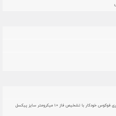
16 مگاپیکسل لنز واید 26 میلی‌متری فوکوس خودکار با تشخیص فاز 1.0 میکرومتر سایز پیکسل