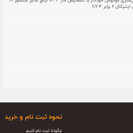
13 مگاپیکسل لنز تله‌فوتو 52 میلی‌متری فوکوس خودکار با تشخیص فاز 1/3.4 اینچ سایز سنسور 1.0
 برابر f/2.4
نحوه ثبت نام و خرید
چگونه ثبت نام کنیم