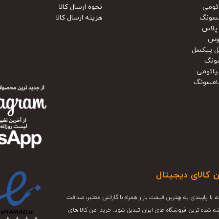
ئومی
نحوه ارسال کالا
سونگ
هزینه ارسال کالا
پلاس
وس
ل پیکسل
ونگ
یائومی
امسونگ
ن کالای دیجیتال
و در این سال ها تجربه، با پایبندی به بهترین قیمت بازار همراه با گارانتی معتبر، صداقت
ته شده ترین فروشگاه های ایران تبدیل شود. خرید امن کالا های