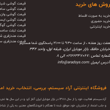
روش های خرید
قیمت گوشی شیا
قیمت گوشی سام
قیمت گوشی وان 
خرید به صورت اقساط
قیمت گوشی ایس
خرید حضوری
قیمت گوشی گوگ
خرید اینترنتی
قیمت تبلت سامس
قیمت هندزفری ش
قیمت هندزفری س
هفت روز هفته ، از ساعت 9:30 تا 21:00 پاسخگوی شما هستیم
خیابان حافظ، بازار موبایل ایران، طبقه اول، واحد ۳۴۲
شماره تماس :
02166347067
الی
8
آدرس ایمیل :
info@aradsys.com
فروشگاه اینترنتی آراد سیستم، بررسی، انتخاب، خرید ام
آرادسیستم فعالیت خود را از سال 1388 در بازار موبایل ایران آغاز کرد 
و جلب اعتماد از مشتریان خود موفق شده تا همگام با فروشگاه‌های معتبر، به یکی از شناخ