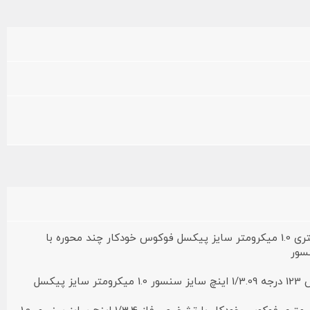
50 مگاپیکسل لنز واید 24 میلی‌متری 1.0 میکرومتر سایز پیکسل فوکوس خودکار چند محوره با
16 مگاپیکسل لنز اولتراواید پوشش 123 درجه 1/3.09 اینچ سایز سنسور 1.0 میکرومتر سایز پیکسل