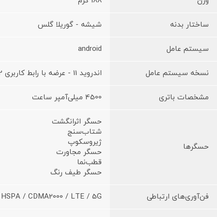
وزن
188 گرم
ساختار بدنه
شیشه - گوریلا گلس
سیستم عامل
android
نسخه سیستم عامل
اندروید 11 - عرضه با رابط کاربری ColorOS 11.2
مشخصات باتری
4500 میلی‌آمپر ساعت
حسگر اثرانگشت
شتاب‌سنج
ژیروسکوپ
حسگرها
حسگر مجاورت
قطب‌نما
حسگر طیف رنگ
فن‌آوری‌های ارتباطی
HSPA / CDMA2000 / LTE / 5G