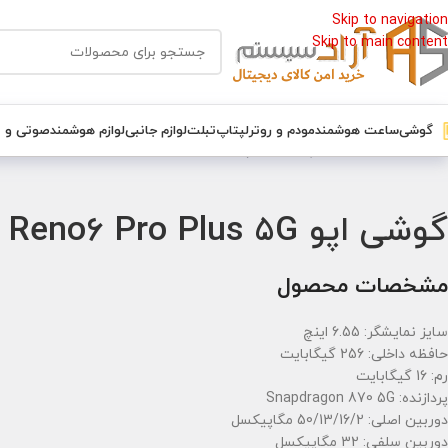
Skip to navigation
Skip to main content
گوشی
ساعت هوشمند
مودم و روتر
لپتاپ
تبلت
لوازم جانبی
لوازم هوشمند
صوتی و 
خانه
/
گوشی
/
گوشی اپو
/
گوشی اپو Oppo Reno6 Pro Plus 5G حافظه 256 گیگابایت رم 16 گیگابایت
گوشی اپو Oppo Reno6 Pro Plus 5G حافظه 256 گیگابایت رم 16 گیگابایت
مشخصات محصول
سایز نمایشگر: 6.55 اینچ
حافظه داخلی: 256 گیگابایت
رم: 16 گیگابایت
پردازنده: Snapdragon 870 5G
دوربین اصلی: 50/13/16/2 مگاپیکسل
دوربین سلفی: 32 مگاپیکسل