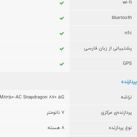
wi-fi
bluetooth
nfc
پشتیبانی از زبان فارسی
GPS
پردازنده
تراشه
M8250-AC Snapdragon 870 5G
پردازنده‌ی مرکزی
7 نانومتر
نوع پردازنده
8 هسته