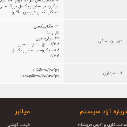
میکرومتر سایز پیکسل بزرگ‌نمایی اپتیکال 2
2 مگاپیکسل دوربین ماکرو
32 مگاپیکسل
لنز واید
26 میلی‌متری
دوربین سلفی
1/2.8 اینچ سایز سنسور
0.8 میکرومتر سایز پیکسل
f/2.4
4K@30/60fps
فیلمبرداری
1080p@30/60/120fps
درباره آراد سیستم
میانبر
ساعت کاری و آدرس فروشگاه
قیمت گوشی