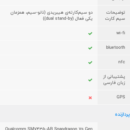
توضیحات
دو سیم‌کارته‌ی هیبریدی (نانو-سیم، همزمان
سیم کارت
یکی فعال (dual stand-by))
wi-fi
bluetooth
nfc
پشتیبانی از
زبان فارسی
GPS
پردازنده
Qualcomm SM7435-AB Snapdragon 7s Gen