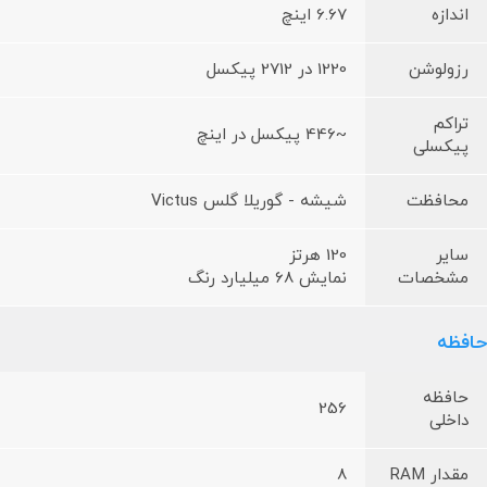
اندازه
6.67 اینچ
رزولوشن
1220 در 2712 پیکسل
تراکم
~446 پیکسل در اینچ
پیکسلی
محافظت
شیشه - گوریلا گلس Victus
سایر
120 هرتز
مشخصات
نمایش 68 میلیارد رنگ
حافظه
حافظه
256
داخلی
مقدار RAM
8