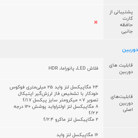
پشتیبانی از
کارت
حافظه
جانبی
دوربین
قابلیت های
فلاش LED، پانوراما، HDR
دوربین
64 مگاپیکسل لنز واید 25 میلی‌متری فوکوس
خودکار با تشخیص فاز لرزش‌گیر اپتیکال
قابلیت‌های
تصویر 0.7 میکرومتر سایز پیکسل f/1.7
دوربین
8 مگاپیکسل لنز اولتراواید پوشش 120 درجه
اصلی
f/2.2
2 مگاپیکسل لنز ماکرو f/2.4
16 مگاپیکسل لنز واید