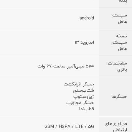
بدنه
سیستم
android
عامل
نسخه
سیستم
اندروید 13
عامل
مشخصات
5100 میلی‌آمپر ساعت-67 وات‌
باتری
حسگر اثرانگشت
شتاب‌سنج
حسگرها
ژیروسکوپ
حسگر مجاورت
قطب‌نما
فن‌آوری‌های
GSM / HSPA / LTE / 5G
ارتباطی