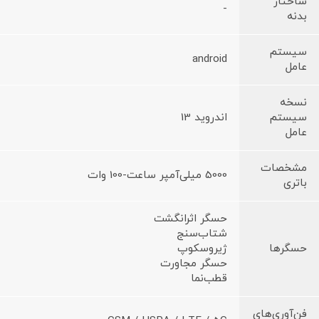
ساختار
-
بدنه
سیستم
android
عامل
نسخه
سیستم
اندروید 13
عامل
مشخصات
5000 میلی‌آمپر ساعت-100 وات
باتری
حسگر اثرانگشت
شتاب‌سنج
حسگرها
ژیروسکوپ
حسگر مجاورت
قطب‌نما
فن‌آوری‌های