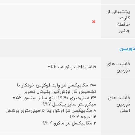
پشتیبانی از
کارت
حافظه
جانبی
دوربین
قابلیت های
فلاش LED، پانوراما، HDR
دوربین
200 مگاپیکسل لنز واید فوکوس خودکار با
تشخیص فاز لرزش‌گیر اپتیکال تصویر
قابلیت‌های
23 میلی‌متری 1/1.40 اینچ سایز سنسور 0.56
دوربین
میکرومتر سایز پیکسل f/1.7
اصلی
8 مگاپیکسل لنز اولتراواید 16 میلی‌متری پوشش
112 درجه f/2.2
2 مگاپیکسل لنز ماکرو f/2.4