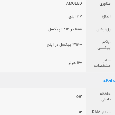
فناوری
AMOLED
اندازه
6.7 اینچ
رزولوشن
1080 در 2412 پیکسل
تراکم
~394 پیکسل در اینچ
پیکسلی
سایر
120 هرتز
مشخصات
حافظه
حافظه
512
داخلی
مقدار RAM
12