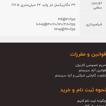
دوربین
32 مگاپیکسل لنز واید 22 میلی‌متری f/2.5
سلفی
4K@30fps
فیلمبرداری
1080p@30/60/120/480fps
720p@960fps
قوانین و مقررات
حریم خصوصی کاربران
قوانین آراد سیستم
تفاوت گارانتی شرکتی و آراد سیستم
نحوه ثبت نام و خرید
چگونه ثبت نام کنیم