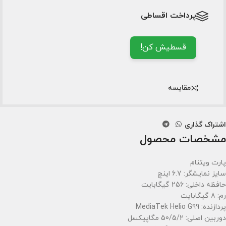
پرداخت اقساطی
قسطیش کن!
مقایسه
اشتراک گذاری
مشخصات محصول
پارت ویتنام
سایز نمایشگر: 6.7 اینچ
حافظه داخلی: 256 گیگابایت
رم: 8 گیگابایت
پردازنده: MediaTek Helio G99
دوربین اصلی: 50/5/2 مگاپیکسل