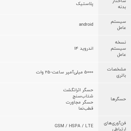
ساختار
پلاستیک
بدنه
سیستم
android
عامل
نسخه
سیستم
اندروید 14
عامل
مشخصات
5000 میلی‌آمپر ساعت-25 وات
باتری
حسگر اثرانگشت
شتاب‌سنج
حسگرها
حسگر مجاورت
قطب‌نما
فن‌آوری‌های
GSM / HSPA / LTE
ارتباطی