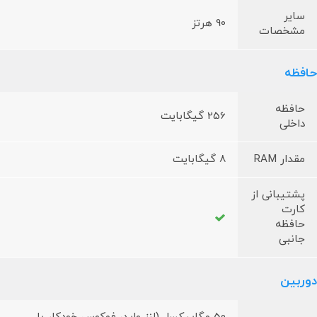
سایر
90 هرتز
مشخصات
حافظه
حافظه
256 گیگابایت
داخلی
مقدار RAM
8 گیگابایت
پشتیبانی از
کارت
حافظه
جانبی
دوربین