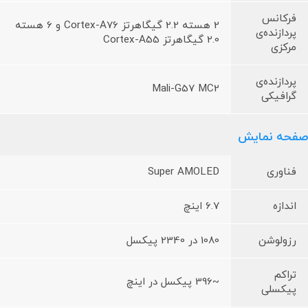
فرکانس
2 هسته 2.2 گیگاهرتز Cortex-A76 و 6 هسته
پردازنده‌ی
2.0 گیگاهرتز Cortex-A55
مرکزی
پردازنده‌ی
Mali-G57 MC2
گرافیکی
صفحه نمایش
فناوری
Super AMOLED
اندازه
6.7 اینچ
رزولوشن
1080 در 2340 پیکسل
تراکم
~396 پیکسل در اینچ
پیکسلی