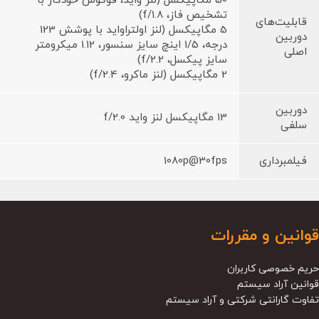
50 مگاپیکسل (لنز واید، فوکوس خودکار با
تشخیص فاز، f/1.8)
قابلیت‌های
5 مگاپیکسل (لنز اولتراواید با پوشش 123
دوربین
درجه، 1/5 اینچ سایز سنسور، 1.12 میکرومتر
اصلی
سایز پیکسل، f/2.2)
2 مگاپیکسل (لنز ماکرو، f/2.4)
دوربین
13 مگاپیکسل لنز واید f/2.0
سلفی
فیلمبرداری
1080p@30fps
قوانین و مقررات
حریم خصوصی کاربران
قوانین آراد سیستم
تفاوت گارانتی شرکتی و آراد سیستم