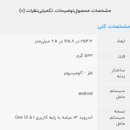
مشخصات محصول
توضیحات تکمیلی
نظرات (0)
مشخصات کلی
ابعاد
254.3 در 165.8 در 6.5 میلی‌متر
وزن
523 گرم
ساختار
فلز - آلومینیوم
بدنه
سیستم
android
عامل
نسخه
سیستم
اندروید 13-عرضه با رابط کاربری One UI 5.1
عامل