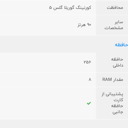
محافظت
کورنینگ گوریلا گلس 5
سایر
90 هرتز
مشخصات
حافظه
حافظه
256
داخلی
مقدار RAM
8
پشتیبانی از
کارت
حافظه
جانبی