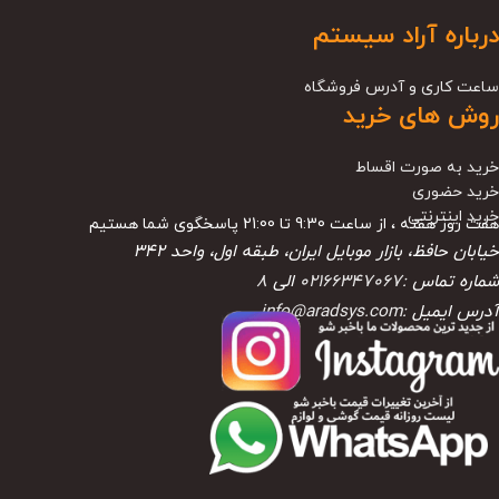
درباره آراد سیستم
ساعت کاری و آدرس فروشگاه
روش های خرید
خرید به صورت اقساط
خرید حضوری
خرید اینترنتی
هفت روز هفته ، از ساعت 9:30 تا 21:00 پاسخگوی شما هستیم
خیابان حافظ، بازار موبایل ایران، طبقه اول، واحد ۳۴۲
شماره تماس :
02166347067
الی
8
آدرس ایمیل :
info@aradsys.com