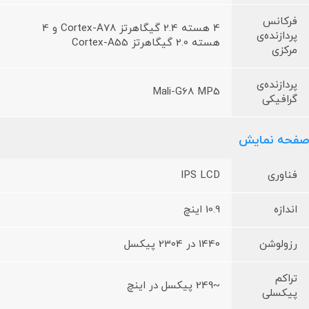
فرکانس
4 هسته 2.4 گیگاهرتز Cortex-A78 و 4
پردازنده‌ی
هسته 2.0 گیگاهرتز Cortex-A55
مرکزی
پردازنده‌ی
Mali-G68 MP5
گرافیکی
صفحه نمایش
فناوری
IPS LCD
اندازه
10.9 اینچ
رزولوشن
1440 در 2304 پیکسل
تراکم
~249 پیکسل در اینچ
پیکسلی