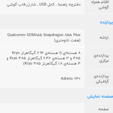
اقلام همراه
دفترچه‌ راهنما , کابل USB , شارژر،قاب گوشی
گوشی
پردازنده
Qualcomm SDM855 Snapdragon 855 Plus
تراشه
(هفت نانومتری)
8 هسته‌ای (1 هسته‌ی 2.96 گیگاهرتز Kryo
پردازنده‌ی
485 و 3 هسته‌ی 2.42 گیگاهرتز Kryo 485 و
مرکزی
4 هسته‌ی 1.8 گیگاهرتز Kryo 485)
پردازنده‌ی
Adreno 640
گرافیکی
صفحه نمایش
صفحه