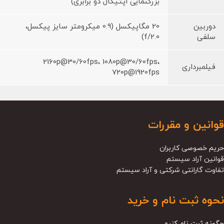
بزرگنمایی اپتیکال دو برابری)
دوربین
20 مگاپیکسل (0.9 میکرومتر سایز پیکسل،
سلفی
f/2.0)
2160p@30/60fps، 1080p@30/60fps،
فیلمبرداری
720p@1920fps
قوانین و مقررات
حریم خصوصی کاربران
قوانین آراد سیستم
تفاوت گارانتی شرکتی و آراد سیستم
نحوه ثبت نام و خرید
چگونه ثبت نام کنیم