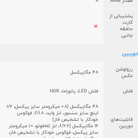
مقدار RAM
8
پشتیبانی از
کارت
حافظه
جانبی
دوربین
رزولوشن
48 مگاپیکسل
عکس
فلش
فلش LED، پانوراما، HDR
48 مگاپیکسل (0.8 میکرومتر سایز پیکسل، 1/2
اینچ سایز سنسور، لنز واید، f/1.8، فوکوس
قابلیت‌های
خودکار با تشخیص فاز)
دوربین
12 مگاپیکسل (f/2.2، لنز تله‌فوتو، 1.0 میکرومتر
سایز پیکسل، فوکوس خودکار با تشخیص فاز،