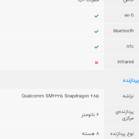
خاص
قطرات آب
wi-fi
bluetooth
nfc
infrared
پردازنده
تراشه
Qualcomm SM6225 Snapdragon 685
پردازنده‌ی
6 نانومتر
مرکزی
نوع پردازنده
8 هسته