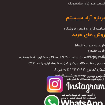
قیمت هندزفری سامسونگ
درباره آراد سیستم
ساعت کاری و آدرس فروشگاه
روش های خرید
خرید به صورت اقساط
خرید حضوری
خرید اینترنتی
هفت روز هفته ، از ساعت 9:30 تا 21:00 پاسخگوی شما هستیم
خیابان حافظ، بازار موبایل ایران، طبقه اول، واحد ۳۴۲
شماره تماس :
02166347067
الی
8
آدرس ایمیل :
info@aradsys.com