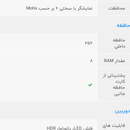
محافظت
نمایشگر با سختی 6 بر حسب Mohs
حافظه
حافظه
256
داخلی
مقدار RAM
8
پشتیبانی از
کارت
حافظه
جانبی
دوربین
قابلیت های
فلش LED، پانوراما، HDR