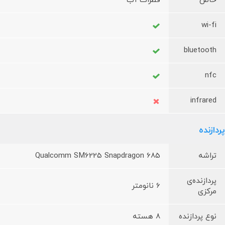
خاص
قطرات آب
wi-fi
bluetooth
nfc
infrared
پردازنده
تراشه
Qualcomm SM6225 Snapdragon 685
پردازنده‌ی
6 نانومتر
مرکزی
نوع پردازنده
8 هسته