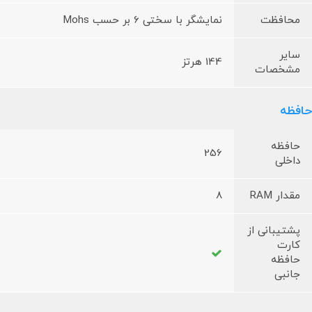
محافظت
نمایشگر با سختی 6 بر حسب Mohs
سایر
144 هرتز
مشخصات
حافظه
حافظه
256
داخلی
مقدار RAM
8
پشتیبانی از
کارت
حافظه
جانبی