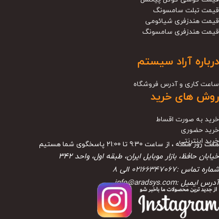
قیمت تبلت سامسونگ
قیمت هندزفری شیائومی
قیمت هندزفری سامسونگ
درباره آراد سیستم
ساعت کاری و آدرس فروشگاه
روش های خرید
خرید به صورت اقساط
خرید حضوری
خرید اینترنتی
هفت روز هفته ، از ساعت 9:30 تا 21:00 پاسخگوی شما هستیم
خیابان حافظ، بازار موبایل ایران، طبقه اول، واحد ۳۴۲
شماره تماس :
02166347067
الی
8
آدرس ایمیل :
info@aradsys.com