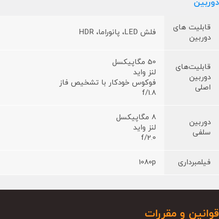
دوربین
قابلیت های
فلش LED، پانوراما، HDR
دوربین
50 مگاپیکسل
قابلیت‌های
لنز واید
دوربین
فوکوس خودکار با تشخیص فاز
اصلی
f/1.8
8 مگاپیکسل
دوربین
لنز واید
سلفی
f/2.0
فیلمبرداری
1080p
قوانین و مقررات