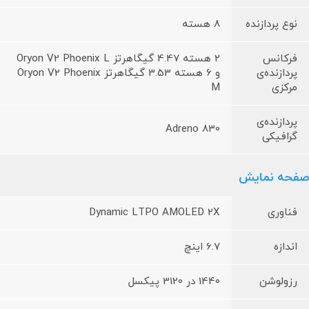
نوع پردازنده
8 هسته
فرکانس
2 هسته 4.47 گیگاهرتز Oryon V2 Phoenix L
پردازنده‌ی
و 6 هسته 3.53 گیگاهرتز Oryon V2 Phoenix
مرکزی
M
پردازنده‌ی
Adreno 830
گرافیکی
صفحه نمایش
فناوری
Dynamic LTPO AMOLED 2X
اندازه
6.7 اینچ
رزولوشن
1440 در 3120 پیکسل