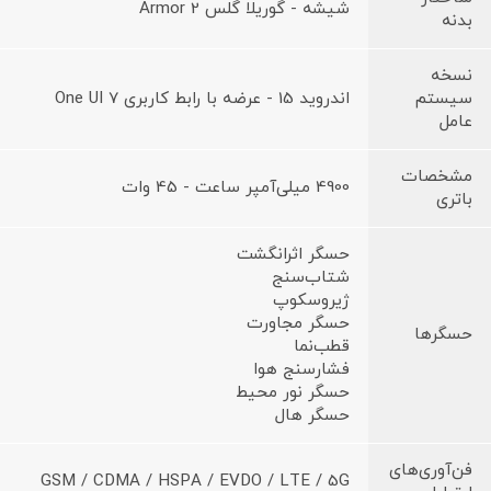
شیشه - گوریلا گلس Armor 2
بدنه
نسخه
سیستم
اندروید 15 - عرضه با رابط کاربری One UI 7
عامل
مشخصات
4900 میلی‌آمپر ساعت - 45 وات
باتری
حسگر اثرانگشت
شتاب‌سنج
ژیروسکوپ
حسگر مجاورت
حسگرها
قطب‌نما
فشارسنج هوا
حسگر نور محیط
حسگر هال
فن‌آوری‌های
GSM / CDMA / HSPA / EVDO / LTE / 5G