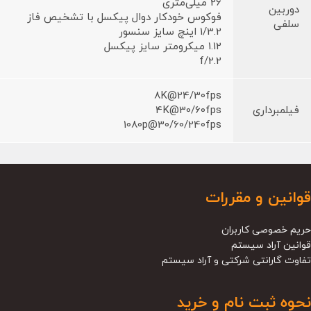
26 میلی‌متری
دوربین
فوکوس خودکار دوال پیکسل با تشخیص فاز
سلفی
1/3.2 اینچ سایز سنسور
1.12 میکرومتر سایز پیکسل
f/2.2
8K@24/30fps
فیلمبرداری
4K@30/60fps
1080p@30/60/240fps
قوانین و مقررات
حریم خصوصی کاربران
قوانین آراد سیستم
تفاوت گارانتی شرکتی و آراد سیستم
نحوه ثبت نام و خرید