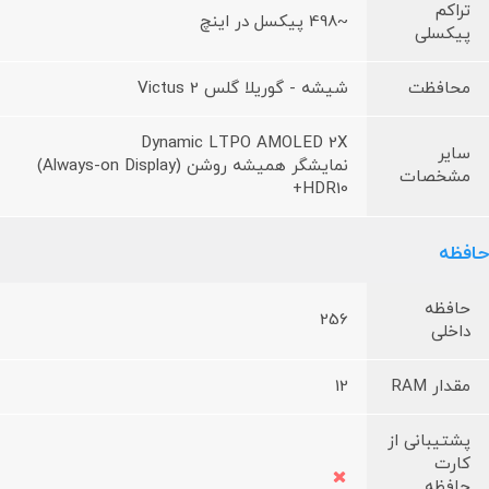
تراکم
~498 پیکسل در اینچ
پیکسلی
محافظت
شیشه - گوریلا گلس Victus 2
Dynamic LTPO AMOLED 2X
سایر
نمایشگر همیشه روشن (Always-on Display)
مشخصات
HDR10+
حافظه
حافظه
256
داخلی
مقدار RAM
12
پشتیبانی از
کارت
حافظه