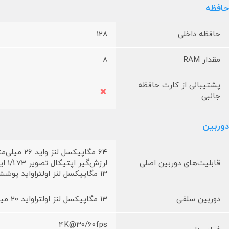
حافظه
حافظه داخلی
128
مقدار RAM
8
پشتیبانی از کارت حافظه
جانبی
دوربین
64 مگاپیکسل لنز واید 26 میلی‌متری فوکوس خودکار دوال پیکسل با تشخیص فاز
قابلیت‌های دوربین اصلی
لرزش‌گیر اپتیکال تصویر 1/1.73 اینچ سایز سنسور 0.8 میکرومتر سایز پیکسل f/1.9
13 مگاپیکسل لنز اولتراواید پوشش 120 درجه‌ 1.12 میکرومتر سایز پیکسل f/2.2
دوربین سلفی
13 مگاپیکسل لنز اولتراواید 20 میلی‌متری 1.12 میکرومتر سایز پیکسل f/2.2
4K@30/60fps