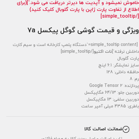
خاموش نمیشود و آپدیت ها دیرتر دریافت می شود.’](برای
اطلاع از تفاوت پارت ژاپن با پارت گلوبال کلیک کنید)
[/simple_tooltip]
ویژگی و قیمت گوشی گوگل پیکسل 7a
[simple_tooltip content=’دستگاه پلمپ کارخانه است و سیم کارت
داخلش نرفته’]
نات اکتیو
[/simple_tooltip]
پارت گلوبال
سایز نمایشگر: 6.1 اینچ
حافظه داخلی: 128
رم: 8
پردازنده: Google Tensor 2
دوربین جلو: 64/13 مگاپیکسل
دوربین سلفی: 13 مگاپیکسل
باطری: 4385 میلی آمپر ساعت
ضمانت اصالت کالا
تایید اصالت و اصل بودن کالا به همراه فاکتور.