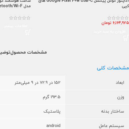
آداپتور گوگل پیکسل Google Pixel 30w USB-C های
کپی
مدل Bluetooth/Wi-F
۶,۱۶۴,۹۷۵
تومان
اطلاعات بیشتر
افزودن به سبد خرید
مشخصات محصول
توضی
مشخصات کلی
ابعاد
152 در 72.9 در 9 میلی‌متر
وزن
193.5 گرم
ساختار بدنه
پلاستیک
سیستم عامل
android