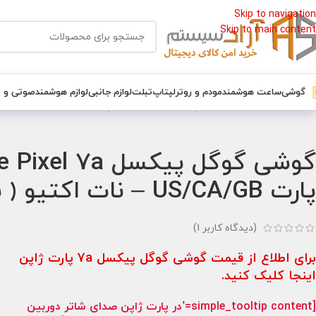
Skip to navigation
Skip to main content
گوشی
ساعت هوشمند
مودم و روتر
لپتاپ
تبلت
لوازم جانبی
لوازم هوشمند
صوتی و 
خانه
/
گوشی
/
گوشی گوگل پیکسل
/
گوشی گوگل پیکسل Google Pixel 7a حافظه 128 گیگابایت و رم 8 گیگابایت نسخه گلوبال پارت US/CA/GB – نات اکتیو ( به همراه گارانتی تعویض )
پارت US/CA/GB – نات اکتیو ( به همراه گارانتی تعویض )
(دیدگاه کاربر
1
)
برای اطلاع از قیمت گوشی گوگل پیکسل 7a پارت ژاپن
اینجا کلیک کنید.
[simple_tooltip content=’در پارت ژاپن صدای شاتر دوربین