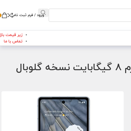
ورود / فرم ثبت نام
زیر قیمت بازار
تماس با ما
گوشی گوگل پیکسل Google Pixel 7a حافظه 128 گیگابایت و رم 8 گیگابایت نسخه گلوبال