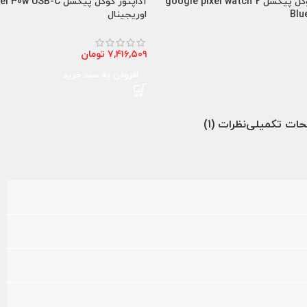
ساعت هوشمند گوگل پیکسل google pixel watch 2
آداپتور گوگل پیکسل SB-C
اوریجینال
۷,۴۱۶,۵۰۹
تومان
افزودن به سبد خرید
حات تکمیلی
نظرات (1)