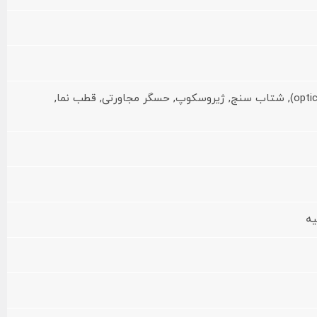
اثر انگشت (زیر صفحه نمایش, optical), شتاب سنج, ژیروسکوپ, حسگر مجاورتی, قطب نما,