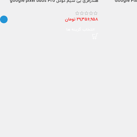
Google Pixel 30w U
هندزفری بی سیم گوگل google pixel buds Pro
۲۹,۳۵۶,۹۵۸
تومان
انتخاب گزینه ها