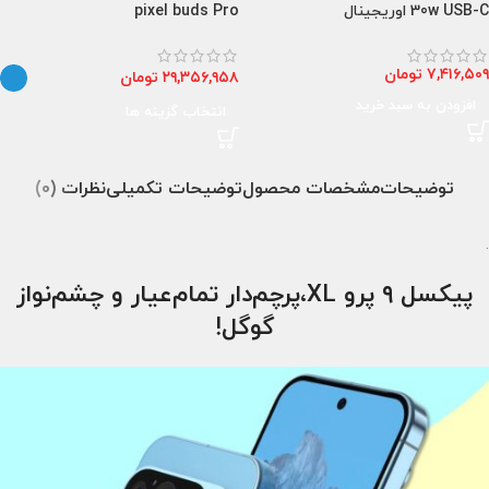
30w USB-C اوریجینال
pixel buds Pro
۷,۴۱۶,۵۰۹
تومان
۲۹,۳۵۶,۹۵۸
تومان
افزودن به سبد خرید
انتخاب گزینه ها
توضیحات
مشخصات محصول
توضیحات تکمیلی
نظرات (0)
.
پیکسل ۹ پرو XL،پرچم‌دار تمام‌عیار و چشم‌نواز
گوگل!