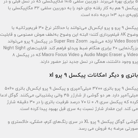
۵ برابری بهره می‌برند. دوربین سلفی ۱۰٫۵ مگاپیکسلی که در نسل قبلی و در
پیکسل ۹ هم به کار رفته جای خود را به دوربین سلفی ۴۲ مگاپیکسلی با
زاویه‌ی دید ۱۰۳ درجه داده است.
پیکسل ۹ پرو و پرو ایکس‌ال می‌توانند با حداکثر نرخ ۳۰ فریم‌برثانیه با
وضوح 8K فیلم‌برداری کنند؛ البته این وضوح به‌لطف هوش مصنوعی و قابلیت
Video Boost ارائه می‌شود. Super Res Zoom در پیکسل ۹ پرو می‌تواند
بزرگ‌نمایی ۲۰ برابری هنگام ضبط ویدئو فراهم کند. قابلیت‌های Night Sight
Video و Audio Magic Eraser و Macro Focus Video که در پیکسل ۸
پرو وجود داشتند، همگی در نسل جدید نیز حضور دارند.
باتری و دیگر امکانات پیکسل ۹ پرو xl
پیکسل ۹ پرو باتری ۴۷۰۰ میلی‌آمپری و پیکسل ۹ پرو ایکس‌ال باتری ۵۰۶۰
میلی‌آمپر دارد. هر دو گوشی از شارژر ۴۵ واتی پشتیبانی می‌کنند. گوگل ادعا
کرده که پیکسل سری ۹، ۰ تا ۷۰ درصد ظرفیت باتری را در ۳۰ دقیقه شارژ
می کند. این مقدار شارژ نسبت به سری قبل بهبود پیدا کرده است.
گوشی گوگل پیکسل ۹ پرو XL در سری رنگ‌های کرم، مشکی، خاکستری و
صورتی عرضه به فروش می رسد.