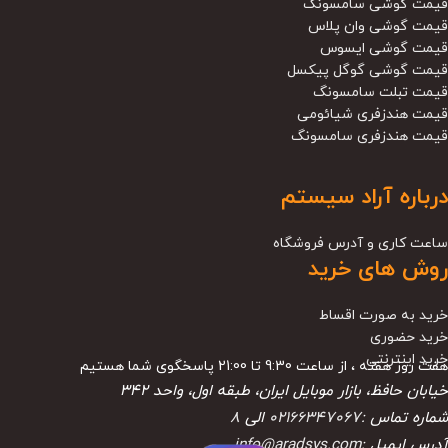
قیمت گوشی سامسونگ
قیمت گوشی وان پلاس
قیمت گوشی ایسوس
قیمت گوشی گوگل پیکسل
قیمت تبلت سامسونگ
قیمت هندزفری شیائومی
قیمت هندزفری سامسونگ
درباره آراد سیستم
ساعت کاری و آدرس فروشگاه
روش های خرید
خرید به صورت اقساط
خرید حضوری
خرید اینترنتی
هفت روز هفته ، از ساعت 9:30 تا 21:00 پاسخگوی شما هستیم
خیابان حافظ، بازار موبایل ایران، طبقه اول، واحد ۳۴۲
شماره تماس :
02166347067
الی
8
آدرس ایمیل :
info@aradsys.com