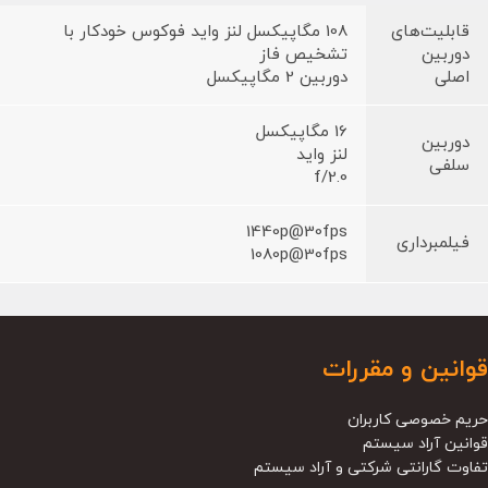
قابلیت‌های
108 مگاپیکسل لنز واید فوکوس خودکار با
دوربین
تشخیص فاز
اصلی
دوربین 2 مگاپیکسل
16 مگاپیکسل
دوربین
لنز واید
سلفی
f/2.0
1440p@30fps
فیلمبرداری
1080p@30fps
قوانین و مقررات
حریم خصوصی کاربران
قوانین آراد سیستم
تفاوت گارانتی شرکتی و آراد سیستم