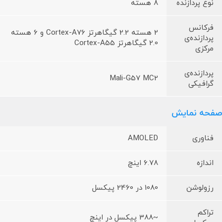
نوع پردازنده
8 هسته
فرکانس
2 هسته 2.2 گیگاهرتز Cortex-A76 و 6 هسته
پردازنده‌ی
2.0 گیگاهرتز Cortex-A55
مرکزی
پردازنده‌ی
Mali-G57 MC2
گرافیکی
صفحه نمایش
فناوری
AMOLED
اندازه
6.78 اینچ
رزولوشن
1080 در 2460 پیکسل
تراکم
~388 پیکسل در اینچ