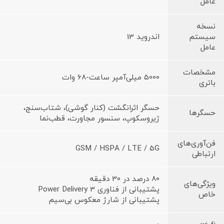
عامل
نسخه
سیستم
اندروید 13
عامل
مشخصات
5000 میلی‌آمپر ساعت-68 وات
باتری
حسگر اثرانگشت (کنار گوشی)، شتاب‌سنج،
حسگرها
ژیروسکوپ، سنسور مجاورت، قطب‌نما
فن‌آوری‌های
GSM / HSPA / LTE / 5G
ارتباطی
80 درصد در 30 دقیقه
ویژگی‌های
پشتیبانی از فناوری Power Delivery 3
خاص
پشتیبانی از شارژ معکوس بی‌سیم