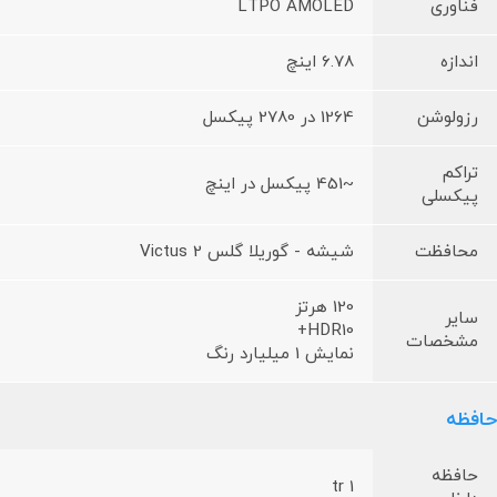
فناوری
LTPO AMOLED
اندازه
6.78 اینچ
رزولوشن
1264 در 2780 پیکسل
تراکم
~451 پیکسل در اینچ
پیکسلی
محافظت
شیشه - گوریلا گلس Victus 2
120 هرتز
سایر
HDR10+
مشخصات
نمایش 1 میلیارد رنگ
حافظه
حافظه
1 tr