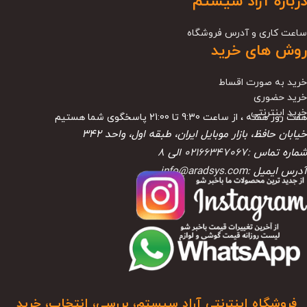
درباره آراد سیستم
ساعت کاری و آدرس فروشگاه
روش های خرید
خرید به صورت اقساط
خرید حضوری
خرید اینترنتی
هفت روز هفته ، از ساعت 9:30 تا 21:00 پاسخگوی شما هستیم
خیابان حافظ، بازار موبایل ایران، طبقه اول، واحد ۳۴۲
شماره تماس :
02166347067
الی
8
آدرس ایمیل :
info@aradsys.com
فروشگاه اینترنتی آراد سیستم، بررسی، انتخاب، خرید