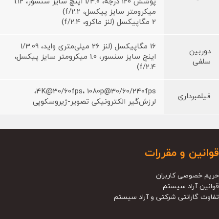
پوشش 120 درجه، 1/4.0 اینچ سایز سنسور، 1.12
میکرومتر سایز پیکسل، f/2.2)
2 مگاپیکسل (لنز ماکرو، f/2.4)
16 مگاپیکسل (لنز 26 میلی‌متری واید، 1/3.09
دوربین
اینچ سایز سنسور، 1.0 میکرومتر سایز پیکسل،
سلفی
f/2.4)
4K@30/60fps، 1080p@30/60/240fps،
فیلمبرداری
لرزش‌گیر الکترونیکی تصویر-ژیروسکوپی
قوانین و مقررات
حریم خصوصی کاربران
قوانین آراد سیستم
تفاوت گارانتی شرکتی و آراد سیستم