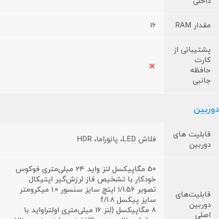
داخلی
مقدار RAM
16
پشتیبانی از
کارت
حافظه
جانبی
دوربین
قابلیت های
فلاش LED، پانوراما، HDR
دوربین
50 مگاپیکسل لنز واید 24 میلی‌متری فوکوس
خودکار با تشخیص فاز لرزش‌گیر اپتیکال
تصویر 1/1.56 اینچ سایز سنسور 1.0 میکرومتر
قابلیت‌های
سایز پیکسل f/1.8
دوربین
8 مگاپیکسل (لنز 16 میلی‌متری اولتراواید با
اصلی